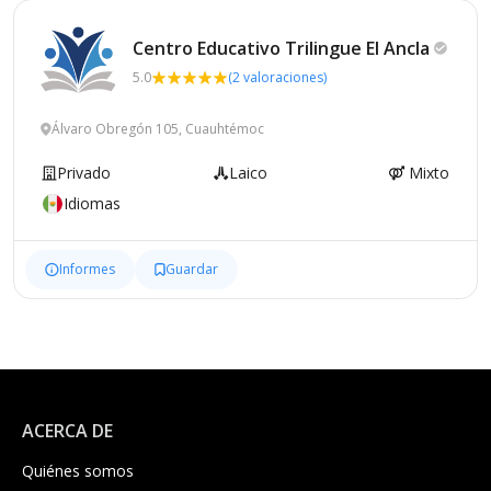
Centro Educativo Trilingue El
Ancla
5.0
(2 valoraciones)
Álvaro Obregón 105, Cuauhtémoc
Privado
Laico
Mixto
Idiomas
Informes
Guardar
ACERCA DE
Quiénes somos