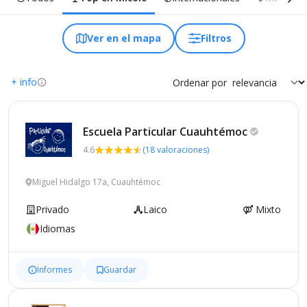
Ver en el mapa
Filtros
+ info
Ordenar por
Escuela Particular
Cuauhtémoc
4.6
(18 valoraciones)
Miguel Hidalgo 17a, Cuauhtémoc
Privado
Laico
Mixto
Idiomas
Informes
Guardar