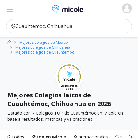
Micole, buscador de colegios
Ver en el mapa
Filtros
Mejores colegios de México
Mejores colegios de Chihuahua
Mejores colegios de Cuauhtémoc
Mejores Colegios laicos de
Cuauhtémoc, Chihuahua en 2026
Listado con 7 Colegios TOP de Cuauhtémoc en Micole en
base a resultados, métricas y valoraciones
Todos
Top en Micole
Internacionales
Más Incl