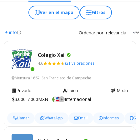
Ver en el mapa
Filtros
+ info
Ordenar por
Colegio
Xail
4.6
(21 valoraciones)
Mensura 1667, San Francisco de Campeche
Privado
Laico
Mixto
3.000-7.000MXN
Internacional
Llamar
WhatsApp
Email
Informes
Gua