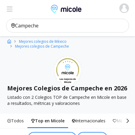
Micole, buscador de colegios
Ver en el mapa
Filtros
Mejores colegios de México
Mejores colegios de Campeche
Mejores Colegios de Campeche en 2026
Listado con 2 Colegios TOP de Campeche en Micole en base
a resultados, métricas y valoraciones
Todos
Top en Micole
Internacionales
Más Incl