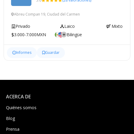
5.0
(28 valoraciones)
Abreu Compan 19, Ciudad del Carmen
Privado
Laico
Mixto
3.000-7.000MXN
Bilingüe
Informes
Guardar
ACERCA DE
Quiénes somos
Blog
Prensa