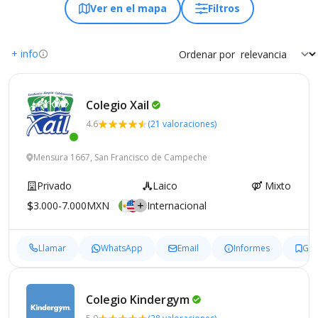
Ver en el mapa
Filtros
+ info
Ordenar por
Colegio
Xail
4.6
(21 valoraciones)
Mensura 1667, San Francisco de Campeche
Privado
Laico
Mixto
3.000-7.000MXN
Internacional
Llamar
WhatsApp
Email
Informes
Gua
Colegio
Kindergym