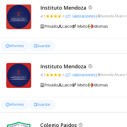
Instituto Mendoza
4.1
(21 valoraciones)
Avenida Álvaro
Privado
Laico
Mixto
Idiomas
Informes
Guardar
Instituto Mendoza
4.1
(21 valoraciones)
Avenida Álvaro
Privado
Laico
Mixto
Idiomas
Informes
Guardar
Colegio Paidos