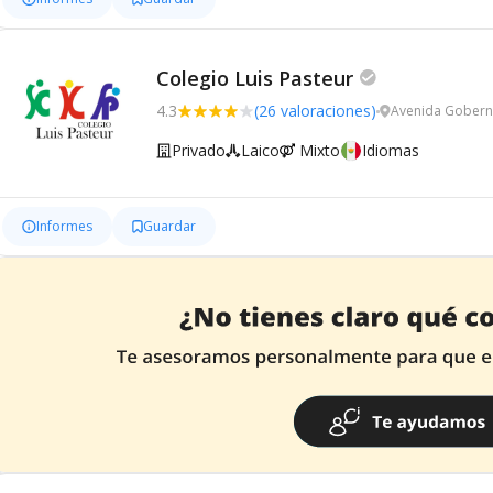
Colegio Luis Pasteur
4.3
(26 valoraciones)
Avenida Gobern
Privado
Laico
Mixto
Idiomas
Informes
Guardar