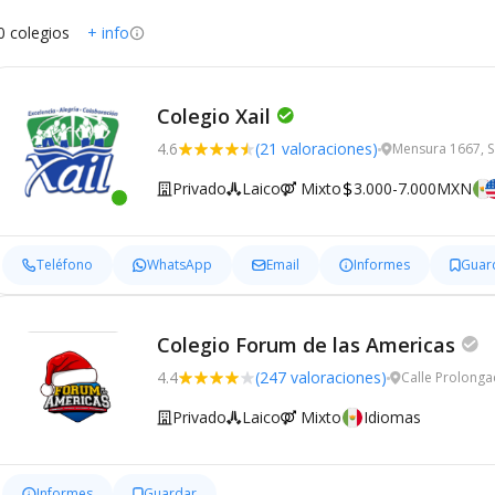
0 colegios
+ info
Colegio Xail
4.6
(21 valoraciones)
Mensura 1667, 
Privado
Laico
Mixto
3.000-7.000MXN
Teléfono
WhatsApp
Email
Informes
Guar
Colegio Forum de las Americas
4.4
(247 valoraciones)
Calle Prolonga
Privado
Laico
Mixto
Idiomas
Informes
Guardar