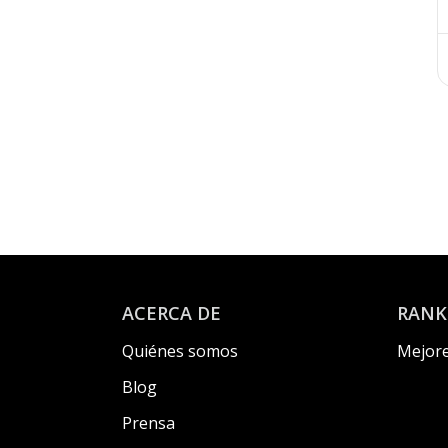
Gimnasio
Piano
Rocódromo
Granja Escuela
Aula croma
Atelier (aula multisensorial)
Sala de psicomotricidad
ACERCA DE
RANK
Quiénes somos
Mejore
Blog
Prensa