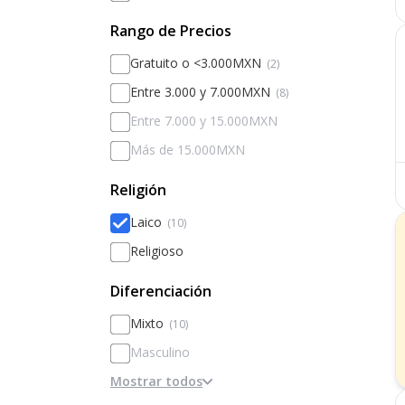
Rango de Precios
Gratuito o <3.000MXN
(2)
Entre 3.000 y 7.000MXN
(8)
Entre 7.000 y 15.000MXN
Más de 15.000MXN
Religión
Laico
(10)
Religioso
Diferenciación
Mixto
(10)
Masculino
Mostrar todos
Femenino