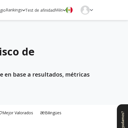
Rankings
Más
egio
Test de afinidad
isco de
e en base a resultados, métricas
Mejor Valorados
Bilingües
¿Te ayudamos?