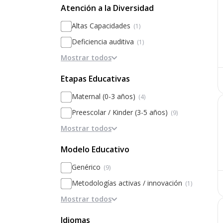
Diferenciado por sexos
Atención a la Diversidad
Altas Capacidades
(1)
Deficiencia auditiva
(1)
Mostrar todos
TDAH
(1)
TGD / TEA
(1)
Etapas Educativas
Psicopedagogo
(1)
Maternal (0-3 años)
(4)
Discapacidad intelectual
(1)
Preescolar / Kinder (3-5 años)
(9)
Atención a la diversidad
(1)
Mostrar todos
Primaria
(10)
Secundaria
(8)
Modelo Educativo
Bachillerato / Preparatoria
(6)
Genérico
(9)
Metodologías activas / innovación
(1)
Mostrar todos
Modelos alternativos (Waldorf,
Montessori)
Idiomas