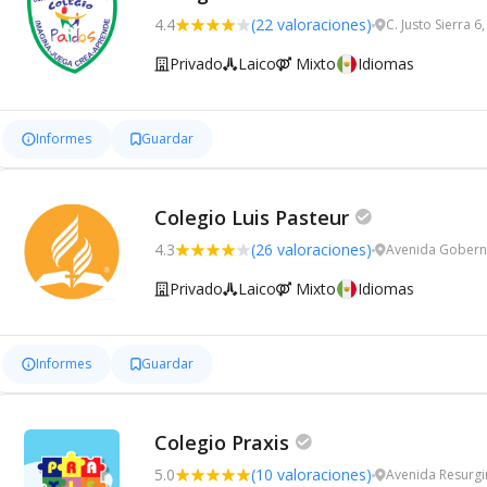
4.4
(22 valoraciones)
C. Justo Sierra 
Privado
Laico
Mixto
Idiomas
Informes
Guardar
Colegio Luis Pasteur
4.3
(26 valoraciones)
Avenida Gobern
Privado
Laico
Mixto
Idiomas
Informes
Guardar
Colegio Praxis
5.0
(10 valoraciones)
Avenida Resurgi