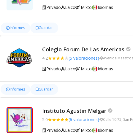
Privado
Laico
Mixto
Idiomas
Informes
Guardar
Colegio Forum De Las Americas
4.2
(5 valoraciones)
Avenida Maestro
Privado
Laico
Mixto
Idiomas
Informes
Guardar
Instituto Agustin Melgar
5.0
(6 valoraciones)
Calle 10 75, San
Privado
Laico
Mixto
Idiomas