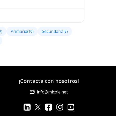
Primaria
Secundaria
9)
(10)
(8)
¡Contacta con nosotros!
info@micole.net