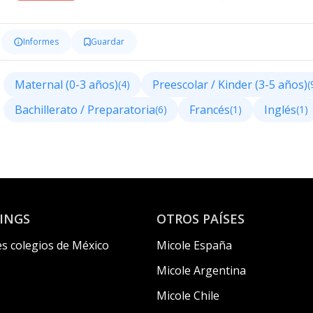
Informes
Guardar
Maternal (0-3 años)
Preescolar / Kinder (3-5 años)
(4)
(
Bachillerato / Preparatoria
Francés
Inglés
(6)
(1)
(1)
INGS
OTROS PAÍSES
s colegios de México
Micole España
Micole Argentina
Micole Chile