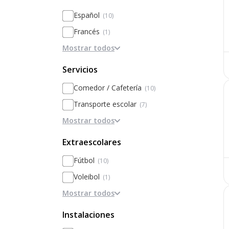
Basado en la disciplina / internados
Español
(10)
Basado en Inteligencias Múltiples
Francés
(1)
Personalización
Mostrar todos
Inglés
(1)
Basado en el rendimiento y la
excelencia
Servicios
Comedor / Cafetería
(10)
Transporte escolar
(7)
Mostrar todos
Excursiones / campamentos
(1)
Intercambios
(1)
Extraescolares
Traer comida de casa
(1)
Fútbol
(10)
Becas
(1)
Voleibol
(1)
Mostrar todos
Robótica
(1)
Música
(1)
Instalaciones
Ajedrez
(1)