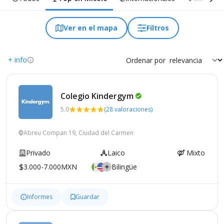
Ver en el mapa
Filtros
+ info
Ordenar por
Colegio
Kindergym
5.0
(28 valoraciones)
Abreu Compan 19, Ciudad del Carmen
Privado
Laico
Mixto
3.000-7.000MXN
Bilingüe
Informes
Guardar