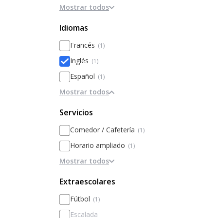
Mostrar todos
Basado en la disciplina / internados
Basado en Inteligencias Múltiples
Idiomas
Genérico
Francés
(1)
Personalización
Inglés
(1)
Basado en el rendimiento y la
Español
(1)
excelencia
Mostrar todos
Servicios
Comedor / Cafetería
(1)
Horario ampliado
(1)
Mostrar todos
Traer comida de casa
(1)
Intercambios
Extraescolares
Enfermería
Fútbol
(1)
Pediatra
Escalada