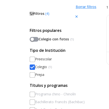
Borrar filtros
1
Filtros
(
4
)
Filtros populares
Colegio con fotos
(1)
Tipo de Institución
Preescolar
Colegio
(1)
Prepa
Títulos y programas
Programa chino - Chinolín
Bachillerato Francés (Bachibac)