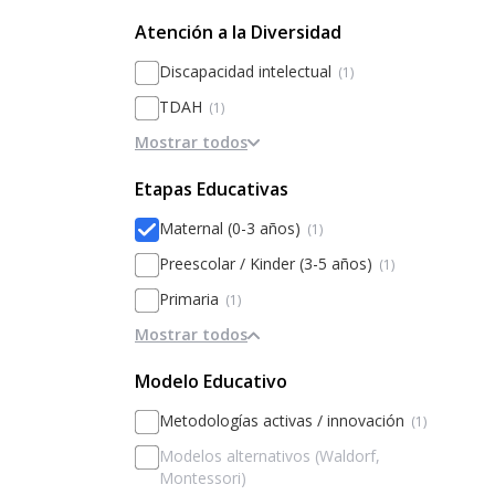
Diferenciado por sexos
Atención a la Diversidad
Discapacidad intelectual
(1)
TDAH
(1)
Mostrar todos
Atención a la diversidad
(1)
Psicopedagogo
(1)
Etapas Educativas
TGD / TEA
(1)
Maternal (0-3 años)
(1)
Preescolar / Kinder (3-5 años)
(1)
Primaria
(1)
Mostrar todos
Modelo Educativo
Metodologías activas / innovación
(1)
Modelos alternativos (Waldorf,
Montessori)