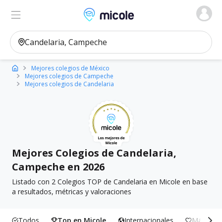
Micole, buscador de colegios
Ver en el mapa
Filtros
Mejores colegios de México
Mejores colegios de Campeche
Mejores colegios de Candelaria
Mejores Colegios de Candelaria,
Campeche en 2026
Listado con 2 Colegios TOP de Candelaria en Micole en base
a resultados, métricas y valoraciones
Todos
Top en Micole
Internacionales
Más Incl