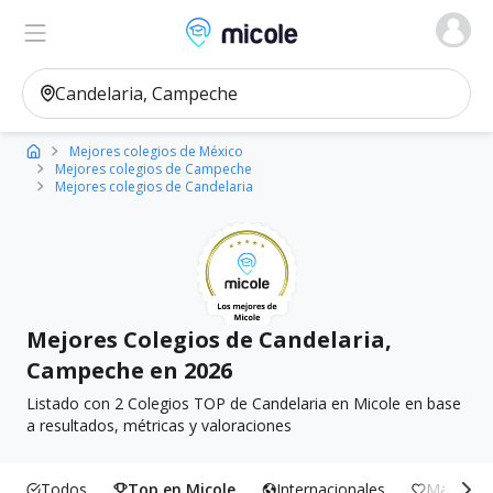
Micole, buscador de colegios
Ver en el mapa
Filtros
Mejores colegios de México
Mejores colegios de Campeche
Mejores colegios de Candelaria
Mejores Colegios de Candelaria,
Campeche en 2026
Listado con 2 Colegios TOP de Candelaria en Micole en base
a resultados, métricas y valoraciones
Todos
Top en Micole
Internacionales
Más Incl