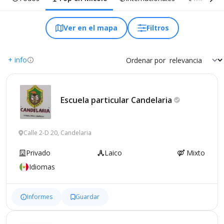
Ver en el mapa
Filtros
+ info
Ordenar por
Escuela particular
Candelaria
Calle 2-D 20, Candelaria
Privado
Laico
Mixto
Idiomas
Informes
Guardar