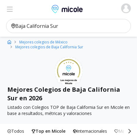
Micole, buscador de colegios
Ver en el mapa
Filtros
Mejores colegios de México
Mejores colegios de Baja California Sur
Mejores Colegios de Baja California
Sur en 2026
Listado con Colegios TOP de Baja California Sur en Micole en
base a resultados, métricas y valoraciones
Todos
Top en Micole
Internacionales
Más Incl