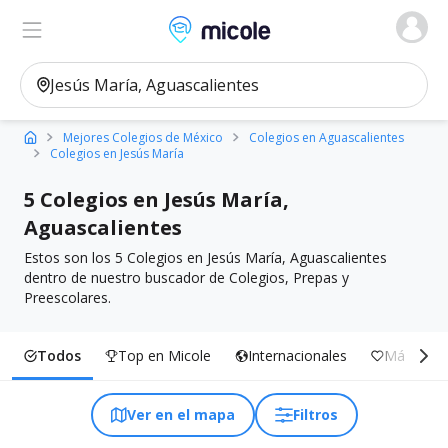
Micole, buscador de colegios
Ver en el mapa
Filtros
Mejores Colegios de México
Colegios en Aguascalientes
Colegios en Jesús María
5 Colegios en Jesús María,
Aguascalientes
Estos son los 5 Colegios en Jesús María, Aguascalientes
dentro de nuestro buscador de Colegios, Prepas y
Preescolares.
Todos
Top en Micole
Internacionales
Más Inclu
Ver en el mapa
Filtros