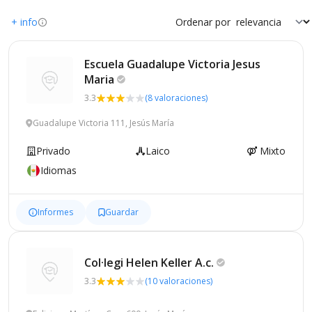
+ info
Ordenar por
Escuela Guadalupe Victoria Jesus
Maria
3.3
(8 valoraciones)
Guadalupe Victoria 111, Jesús María
Privado
Laico
Mixto
Idiomas
Informes
Guardar
Col·legi Helen Keller
A.c.
3.3
(10 valoraciones)