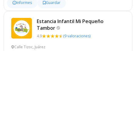
Informes
Guardar
Estancia Infantil Mi Pequeño
Tambor
4.9
(9 valoraciones)
Calle Tizoc, Juárez
Privado
Laico
Mixto
Idiomas
Informes
Guardar
Estancia Infaltil Mi Pequeño
Tesoro
Calle 27 Manuel Gómez Morin 2304, Chihuahua