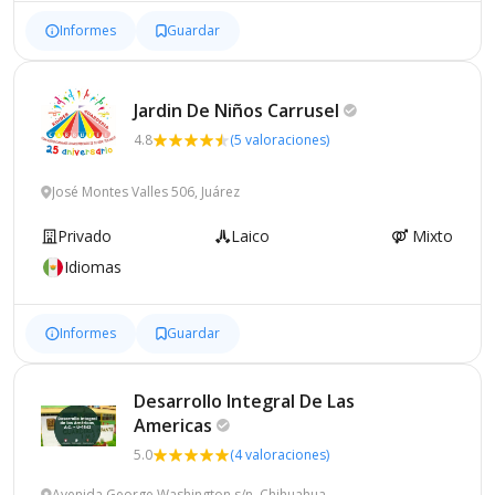
Informes
Guardar
Jardin De Niños
Carrusel
4.8
(5 valoraciones)
José Montes Valles 506, Juárez
Privado
Laico
Mixto
Idiomas
Informes
Guardar
Desarrollo Integral De Las
Americas
5.0
(4 valoraciones)
Avenida George Washington s/n, Chihuahua