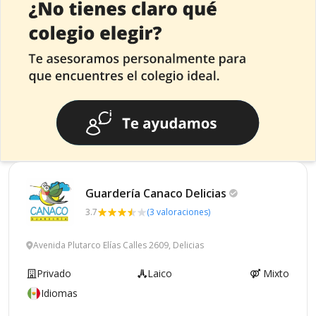
Guardería Canaco
Delicias
3.7
(3 valoraciones)
Avenida Plutarco Elías Calles 2609, Delicias
Privado
Laico
Mixto
Idiomas