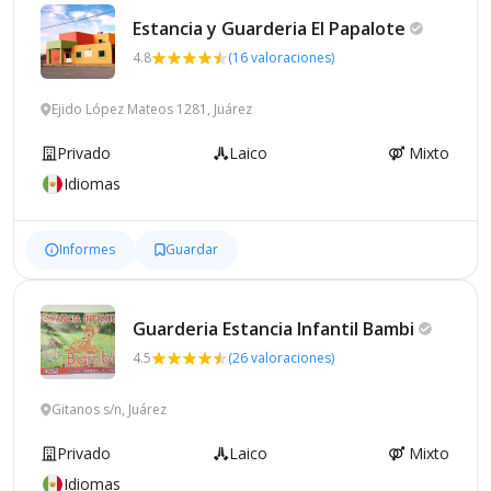
Estancia y Guarderia El
Papalote
4.8
(16 valoraciones)
Ejido López Mateos 1281, Juárez
Privado
Laico
Mixto
Idiomas
Informes
Guardar
Guarderia Estancia Infantil
Bambi
4.5
(26 valoraciones)
Gitanos s/n, Juárez
Privado
Laico
Mixto
Idiomas