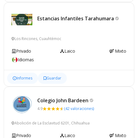
Estancias Infantiles
Tarahumara
Los Rincones, Cuauhtémoc
Privado
Laico
Mixto
Idiomas
Informes
Guardar
Colegio John
Bardeen
4.9
(42 valoraciones)
Abolición de La Esclavitud 6201, Chihuahua
Privado
Laico
Mixto