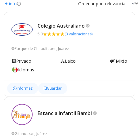
+ info
Ordenar por
Colegio
Australiano
5.0
(3 valoraciones)
Parque de Chapultepec, Juárez
Privado
Laico
Mixto
Idiomas
Informes
Guardar
Estancia Infantil
Bambi
Gitanos s/n, Juárez