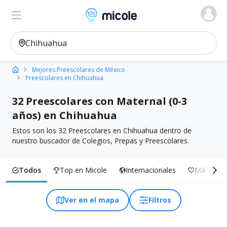
Micole, buscador de colegios
Ver en el mapa
Filtros
Mejores Preescolares de México
Preescolares en Chihuahua
32 Preescolares con Maternal (0-3
años) en Chihuahua
Estos son los 32 Preescolares en Chihuahua dentro de
nuestro buscador de Colegios, Prepas y Preescolares.
Todos
Top en Micole
Internacionales
Más Inclu
Ver en el mapa
Filtros