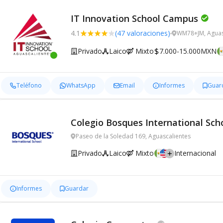
IT Innovation School Campus
4.1
(47 valoraciones)
WM78+JM, Aguas
Privado
Laico
Mixto
7.000-15.000MXN
Teléfono
WhatsApp
Email
Informes
Guar
Colegio Bosques International Sch
Paseo de la Soledad 169, Aguascalientes
Privado
Laico
Mixto
Internacional
Informes
Guardar