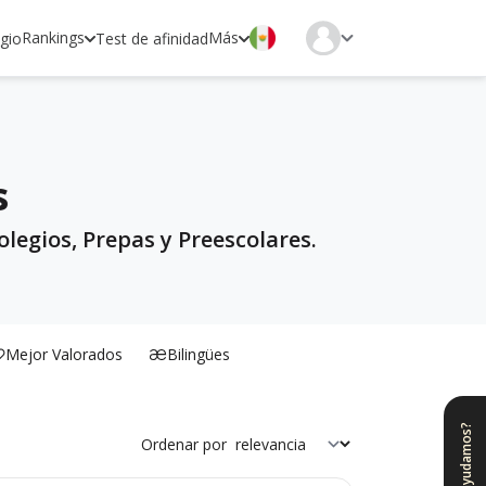
Rankings
Más
egio
Test de afinidad
s
legios, Prepas y Preescolares.
Mejor Valorados
Bilingües
¿Te ayudamos?
Ordenar por