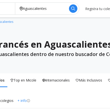
Registra tu col
scalientes
Francés en Aguascaliente
guascalientes dentro de nuestro buscador de Co
dos
Top en Micole
Internacionales
Más Inclusivos
 colegios
+ info