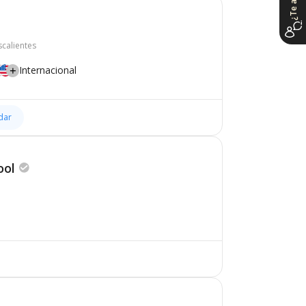
calientes
Internacional
dar
ool