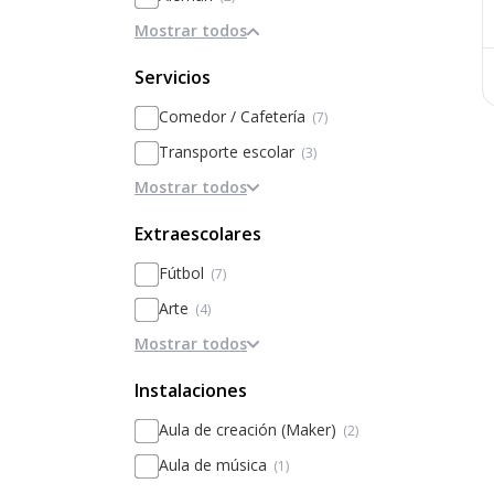
Mostrar todos
Servicios
Comedor / Cafetería
(7)
Transporte escolar
(3)
Mostrar todos
Intercambios
(2)
Horario ampliado
(2)
Extraescolares
Traer comida de casa
(1)
Fútbol
(7)
Menús especiales
(1)
Arte
(4)
Enfermería
(1)
Mostrar todos
Música
(3)
Campamentos
(1)
Teatro
(2)
Instalaciones
Becas
(1)
Programación
(2)
Aula de creación (Maker)
(2)
Seguridad
(1)
Baile
(2)
Aula de música
(1)
Convenios con empresas
(1)
Robótica
(2)