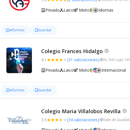
Privado
Laico
Mixto
Idiomas
Informes
Guardar
Colegio Frances Hidalgo
4.1
(31 valoraciones)
Av. Del Lago 141
Privado
Laico
Mixto
Internacional
Informes
Guardar
Colegio Maria Villalobos Revilla
3.5
(34 valoraciones)
Valle de Guadal