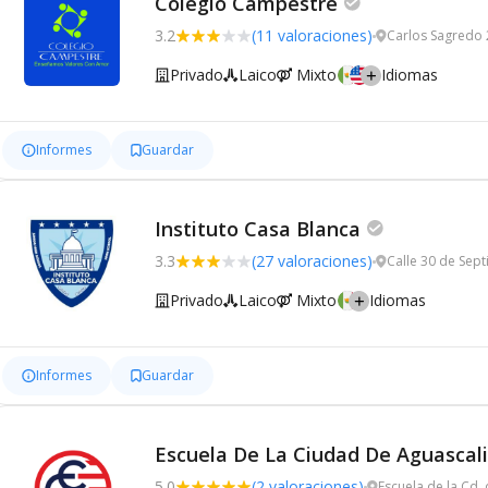
Colegio Campestre
3.2
(11 valoraciones)
Carlos Sagredo 
Privado
Laico
Mixto
Idiomas
Informes
Guardar
Instituto Casa Blanca
3.3
(27 valoraciones)
Calle 30 de Sep
Privado
Laico
Mixto
Idiomas
Informes
Guardar
Escuela De La Ciudad De Aguascal
5.0
(2 valoraciones)
Escuela de la Cd.