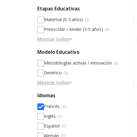
Etapas Educativas
Maternal (0-3 años)
(3)
Preescolar / Kinder (3-5 años)
(6)
Mostrar todos
Primaria
(6)
Secundaria
(7)
Modelo Educativo
Bachillerato / Preparatoria
(5)
Metodologías activas / innovación
(3)
Genérico
(3)
Mostrar todos
Personalización
(1)
Modelos alternativos (Waldorf,
Idiomas
Montessori)
Francés
(7)
Basado en la disciplina / internados
Inglés
(7)
Basado en Inteligencias Múltiples
Español
(7)
Basado en el rendimiento y la
excelencia
Alemán
(2)