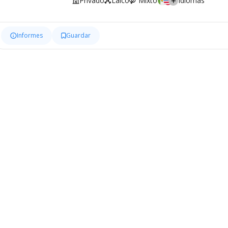
Privado
Laico
Mixto
Idiomas
Informes
Guardar