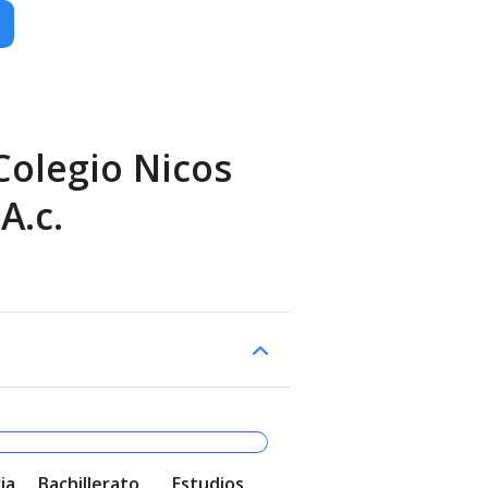
Colegio Niсos
A.c.
ia
Bachillerato
Estudios