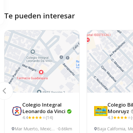
Te pueden interesar
Colegio Integral
Colegio Bi
Leonardo da
Vinci
Monruyz
4.4
(14)
4.3
(
Mar Muerto, Mexical
0.66km
Baja California, Me