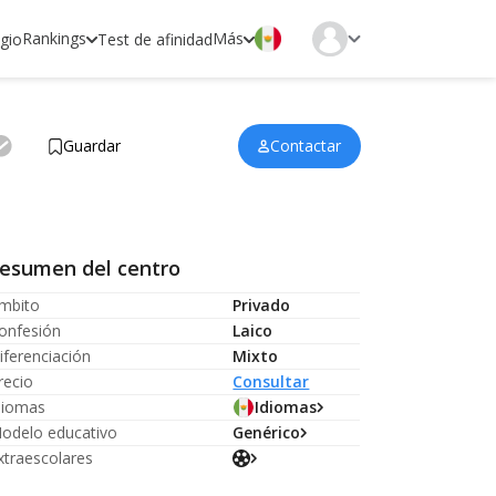
Rankings
Más
egio
Test de afinidad
Guardar
Contactar
esumen del centro
mbito
Privado
onfesión
Laico
iferenciación
Mixto
recio
Consultar
diomas
Idiomas
odelo educativo
Genérico
xtraescolares