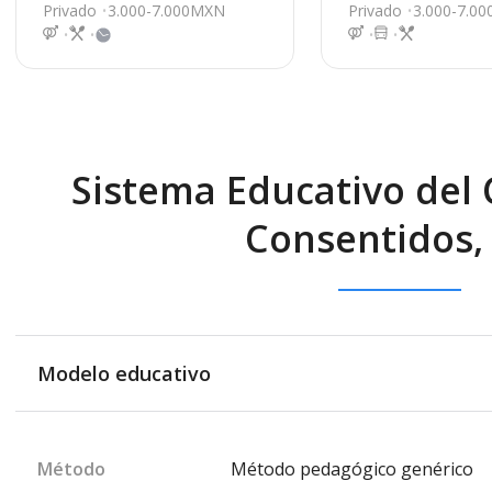
i
Privado
3.000-7.000MXN
Privado
3.000-7.0
Sistema Educativo del 
Consentidos, 
Modelo educativo
Método
Método pedagógico genérico