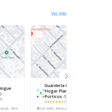
Ver más
Guardería Calor De
lingue
Hogar Plantel
Porticos
4)
4.9
(13)
xicali
0km
Del Valle, Mexicali
0km
C