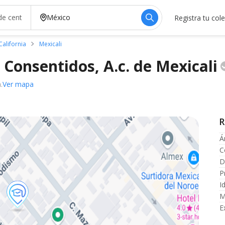
Registra tu col
California
Mexicali
 Consentidos, A.c. de
Mexicali
.
Ver mapa
R
Á
C
D
P
I
M
E