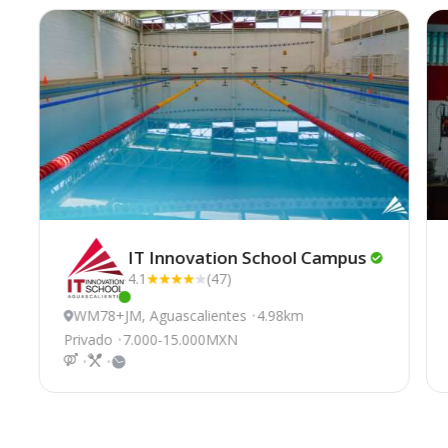
IT Innovation School
Campus
4.1
(47)
Este centro ha estado online recientemente
WM78+JM, Aguascalientes
4.98km
Privado
7.000-15.000MXN