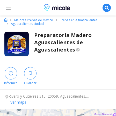
Micole, buscador de colegios
Mejores Prepas de México
Prepas en Aguascalientes
Aguascalientes ciudad
Preparatoria Madero
Aguascalientes de
Aguascalientes
Informes
Guardar
Rivero y Gutiérrez 315, 20059, Aguascalientes,
Aguascalientes.
Ver mapa