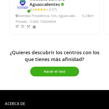
Aguascalientes
4.2
(137)
Este centro ha estado online recientemente
Avenida Providencia 104, Aguascalient
6.24km
es
Privado
3.000-7.000MXN
¿Quieres descubrir los centros con los
que tienes más afinidad?
Hacer el test
ACERCA DE