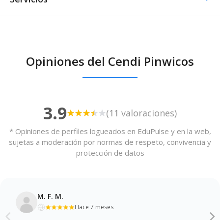
Comedor / Cafetería
Opiniones del Cendi Pinwicos
Comedor / Cafetería -
Cocina propia
3.9
(11 valoraciones)
* Opiniones de perfiles logueados en EduPulse y en la web,
sujetas a moderación por normas de respeto, convivencia y
protección de datos
M. F. M.
Hace 7 meses