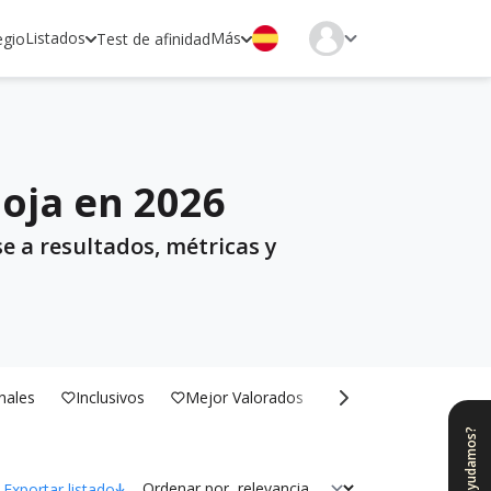
Listados
Más
egio
Test de afinidad
ioja en 2026
e a resultados, métricas y
nales
Inclusivos
Mejor Valorados
Bilingües
¿Te ayudamos?
Ordenar por
Exportar listado