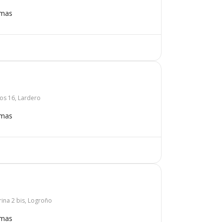
omas
os 16, Lardero
omas
rina 2 bis, Logroño
omas