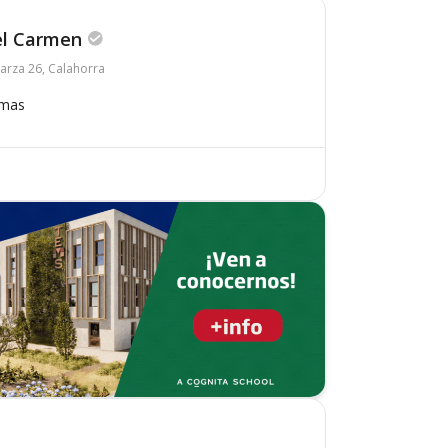
el Carmen
larza 26, Calahorra
omas