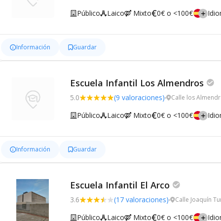
Público
Laico
Mixto
0€ o <100€
Idi
Información
Guardar
Escuela Infantil Los Almendros
5.0
(9 valoraciones)
Calle los Almendr
Público
Laico
Mixto
0€ o <100€
Idi
Información
Guardar
Escuela Infantil El Arco
3.6
(17 valoraciones)
Calle Joaquín Tu
Público
Laico
Mixto
0€ o <100€
Idi