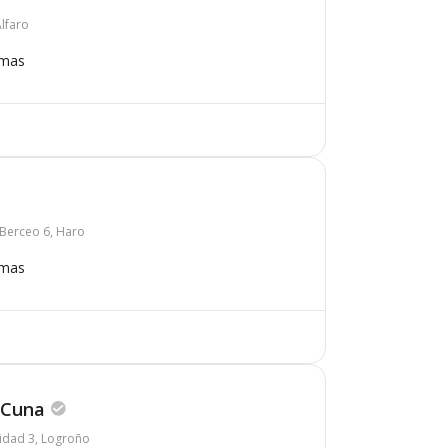
Alfaro
omas
 Berceo 6, Haro
omas
 Cuna
sidad 3, Logroño