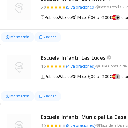
5.0
(5 valoraciones)
Paseo Estrella 2, 
Público
Laico
Mixto
0€ o <100€
Idi
Información
Guardar
Escuela Infantil Las Luces
4.5
(4 valoraciones)
Calle Gonzalo de
Público
Laico
Mixto
0€ o <100€
Idi
Información
Guardar
Escuela Infantil Municipal La Casa
3.5
(8 valoraciones)
Plaza de la Diver