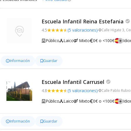
Escuela Infantil Reina Estefania
4.5
(5 valoraciones)
Calle Higate 3, C
Público
Laico
Mixto
0€ o <100€
Idi
Información
Guardar
Escuela Infantil Carrusel
4.8
(5 valoraciones)
Calle Pablo Rubio
Público
Laico
Mixto
0€ o <100€
Idi
Información
Guardar