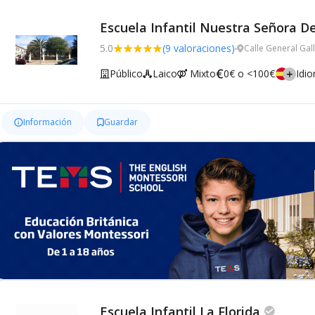
Escuela Infantil Nuestra Señora D
5.0
(9 valoraciones)
Calle General Gal
Público
Laico
Mixto
0€ o <100€
Idi
Información
Guardar
Escuela Infantil La Florida