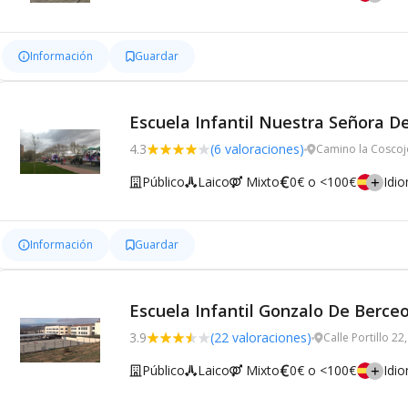
Información
Guardar
Escuela Infantil Nuestra Señora De
4.3
(6 valoraciones)
Camino la Coscoj
Público
Laico
Mixto
0€ o <100€
Idi
Información
Guardar
Escuela Infantil Gonzalo De Berce
3.9
(22 valoraciones)
Calle Portillo 2
Público
Laico
Mixto
0€ o <100€
Idi