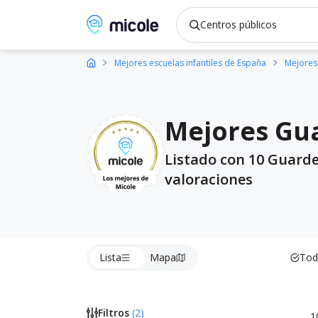
Micole, buscador de colegios
Mejores escuelas infantiles de España
Mejores 
Mejores Gua
Listado con 10 Guarde
valoraciones
Lista
Mapa
Tod
Filtros
(
2
)
1