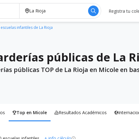
Registra tu col
escuelas infantiles de La Rioja
rderías públicas de La R
rías públicas TOP de La Rioja en Micole en bas
os
Top en Micole
Resultados Académicos
Internacio
0 escuelas infantiles
+ info cálculo