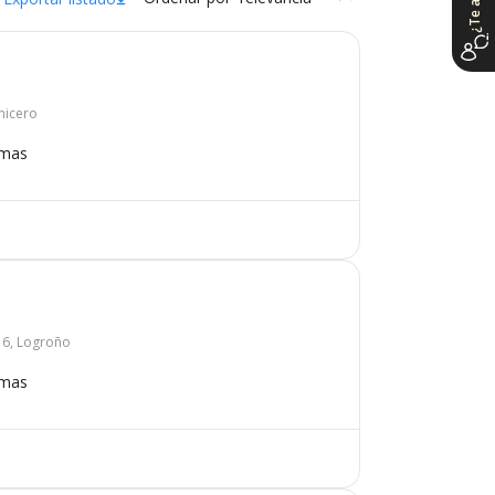
enicero
omas
 6, Logroño
omas