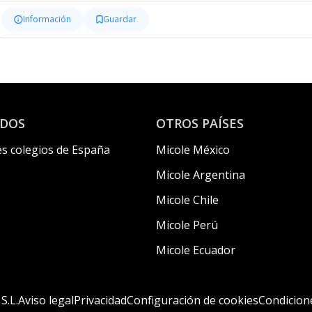
Información
Guardar
ADOS
OTROS PAÍSES
s colegios de España
Micole México
Micole Argentina
Micole Chile
Micole Perú
Micole Ecuador
S.L.
Aviso legal
Privacidad
Configuración de cookies
Condicion