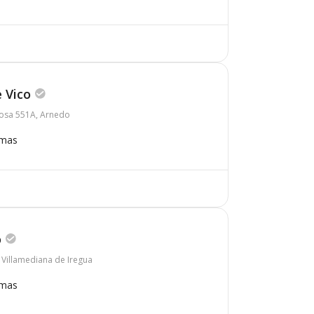
 Vico
osa 551A, Arnedo
omas
o
2, Villamediana de Iregua
omas