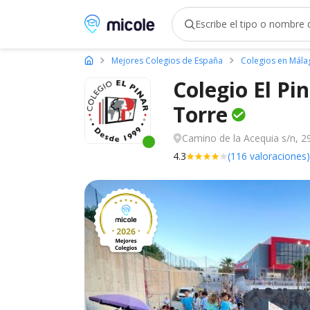
Micole, buscador de colegios
Mejores Colegios de España
Colegios en Mála
Colegio El Pi
Torre
Camino de la Acequia s/n, 29
Este centro ha estado online recien
4.3
(116 valoraciones)