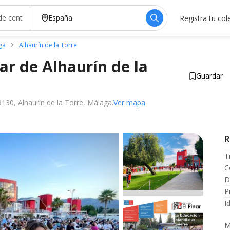
Registra tu col
ga
Alhaurín de la Torre
nar de Alhaurín de la
Guardar
130, Alhaurín de la Torre, Málaga.
Ver mapa
temente
R
T
C
D
P
I
M