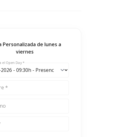
ta Personalizada de lunes a
viernes
a el Open Day *
e *
ono
*