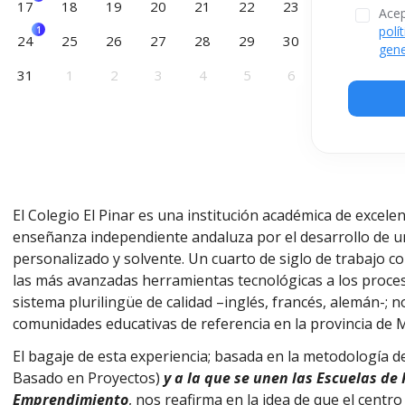
17
18
19
20
21
22
23
Acep
polí
1
24
25
26
27
28
29
30
gene
31
1
2
3
4
5
6
El Colegio El Pinar es una institución académica de excelen
enseñanza independiente andaluza por el desarrollo de 
personalizado y solvente. Un cuarto de siglo de trabajo con
las más avanzadas herramientas tecnológicas a los proces
sistema plurilingüe de calidad –inglés, francés, alemán-; 
comunidades educativas de referencia en la provincia de 
El bagaje de esta experiencia; basada en la metodología 
Basado en Proyectos)
y a la que se unen las Escuelas de 
Emprendimiento
, nos reafirma en la idea de que el cent