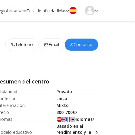
Listados
Más
egio
Test de afinidad
Teléfono
Email
Contactar
esumen del centro
itularidad
Privado
onfesión
Laico
iferenciación
Mixto
recio
300-700€
diomas
Idiomas
Basado en el
odelo educativo
rendimiento y la