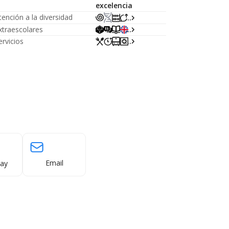
excelencia
tención a la diversidad
...
xtraescolares
...
ervicios
...
Email
ay