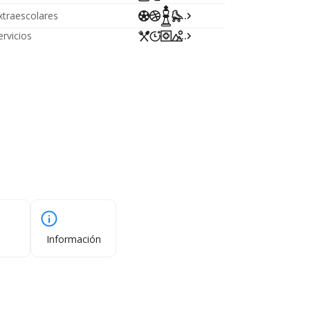
xtraescolares
...
ervicios
...
Información