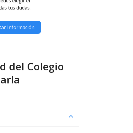
edes elegir el
das tus dudas.
itar Información
d del Colegio
Parla