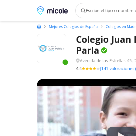
Micole, buscador de colegios
Mejores Colegios de España
Colegios en Madr
Colegio Juan 
Parla
Avenida de las Estrellas 45, 
Este centro ha estado online recien
4.4
(141 valoraciones)