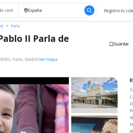
Registra tu col
id
Parla
Pablo II Parla de
Guardar
28983, Parla, Madrid.
Ver mapa
temente
R
T
C
D
P
I
M
A