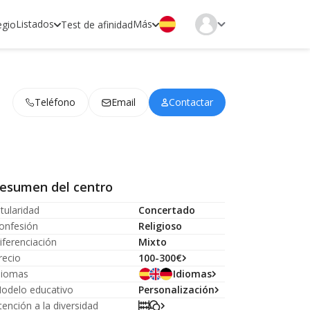
Listados
Más
egio
Test de afinidad
Teléfono
Email
Contactar
esumen del centro
itularidad
Concertado
onfesión
Religioso
iferenciación
Mixto
recio
100-300€
diomas
Idiomas
odelo educativo
Personalización
tención a la diversidad