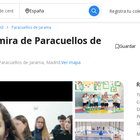
Registra tu col
id
Paracuellos de Jarama
mira de Paracuellos de
Guardar
Paracuellos de Jarama, Madrid.
Ver mapa
temente
R
T
C
D
P
I
M