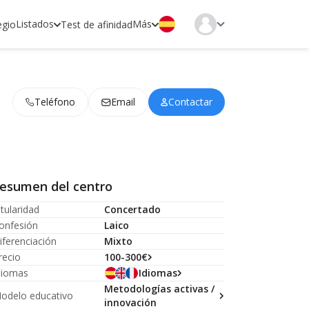
Listados
Más
egio
Test de afinidad
Teléfono
Email
Contactar
esumen del centro
itularidad
Concertado
onfesión
Laico
iferenciación
Mixto
recio
100-300€
diomas
Idiomas
Metodologías activas /
odelo educativo
innovación