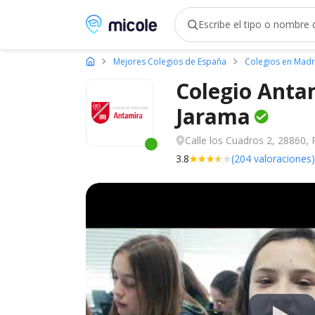
Micole, buscador de colegios
Mejores Colegios de España
Colegios en Madr
Colegio Anta
Jarama
Calle los Cuadros 2, 28860, 
Este centro ha estado online recien
3.8
(204 valoraciones)