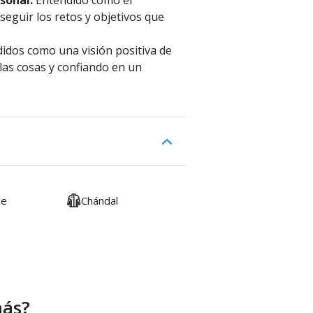
rsonal.
Entendido como el
seguir los retos y objetivos que
idos como una visión positiva de
 las cosas y confiando en un
me
Chándal
más?