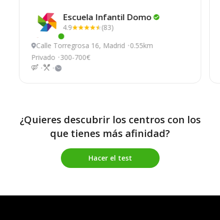
Escuela Infantil
Domo
4.9
(83)
Este centro ha estado online recientemente
Calle Torregrosa 16, Madrid
0.55km
Privado
300-700€
¿Quieres descubrir los centros con los
que tienes más afinidad?
Hacer el test