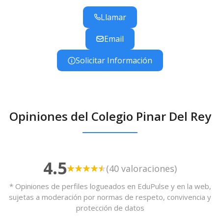
primaria (ambos con rocódromos, pistas deportivas,
columpios...), enfermería, huerto, sala de juegos, dos
Llamar
bibliotecas, aula de psicomotricidad, gimnasio, salón
de actos, aula del futuro, sala de informática, aula de
Email
música, educación compensatoria, aula sensorial, dos
Solicitar Información
aulas TGD...
Opiniones del Colegio Pinar Del Rey
4.5
(40 valoraciones)
* Opiniones de perfiles logueados en EduPulse y en la web,
sujetas a moderación por normas de respeto, convivencia y
protección de datos