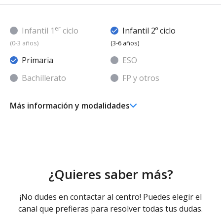
er
Infantil 1
ciclo
Infantil 2º ciclo
(0-3 años)
(3-6 años)
Primaria
ESO
Bachillerato
FP y otros
Más información y modalidades
Ed. Infantil 2° ciclo (3-6 años)
Educación Infantil (Segundo Ciclo ) - Diurno (Presencial)
Educación Primaria
Educación Primaria - Diurno (Presencial)
¿Quieres saber más?
¡No dudes en contactar al centro! Puedes elegir el
canal que prefieras para resolver todas tus dudas.