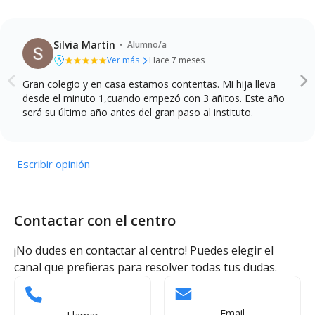
·
Silvia Martín
Alumno/a
Ver más
Hace 7 meses
Gran colegio y en casa estamos contentas. Mi hija lleva
Calidad de la enseñanza
Profesionalidad del profesorado
desde el minuto 1,cuando empezó con 3 añitos. Este año
Instalaciones y recursos
será su último año antes del gran paso al instituto.
Comunicación y atención a las familias
Escribir opinión
Contactar con el centro
¡No dudes en contactar al centro! Puedes elegir el
canal que prefieras para resolver todas tus dudas.
Email