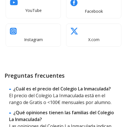
Tenemos intención de poner ruta en cuanto
YouTube
Facebook
tengamos el número suficiente de alumnos que
soliciten el servicio.
Disponemos de un gabinete multidisciplinar "Iceberg",
enfocado a la reeducación pedagógica y del lenguaje,
Instagram
X.com
acompañamiento y refuerzo educativo, así como
psicología clínica.
Realizamos talleres mensuales los viernes por la tarde
para facilitar la conciliación y favorecer otras
Preguntas frecuentes
alternativas de ocio.
¿Cuál es el precio del Colegio La Inmaculada?
El precio del Colegio La Inmaculada está en el
rango de Gratis o <100€ mensuales por alumno.
¿Qué opiniones tienen las familias del Colegio
La Inmaculada?
Las opiniones del Colegio La Inmaculada indican