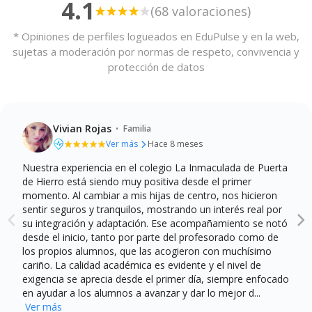
4.1
Sala de psicomotricidad
(68 valoraciones)
integral de los estudiantes, consideramos que una
alimentación saludable no solo nutre el cuerpo, sino
* Opiniones de perfiles logueados en EduPulse y en la web,
también la mente.
Otras instalaciones
sujetas a moderación por normas de respeto, convivencia y
protección de datos
En nuestro colegio, nos enorgullece contar con una
Capilla / Oratorio
cocina propia que nos permite ofrecer comidas
frescas y equilibradas, adaptadas a las necesidades
nutricionales de cada estudiante. Creemos que una
Instalaciones Lúdicas
·
Vivian Rojas
Familia
buena alimentación es fundamental para el
Ver más
Hace 8 meses
rendimiento académico y el desarrollo general de los
Patio
Patio infantil
Nuestra experiencia en el colegio La Inmaculada de Puerta
niños.
Calidad de la enseñanza
Profesionalidad del profesorado
de Hierro está siendo muy positiva desde el primer
Instalaciones y recursos
Ludoteca
El comedor no es solo un lugar para satisfacer el
momento. Al cambiar a mis hijas de centro, nos hicieron
Comunicación y atención a las familias
sentir seguros y tranquilos, mostrando un interés real por
hambre, sino un espacio donde fomentamos hábitos
su integración y adaptación. Ese acompañamiento se notó
alimenticios saludables y promovemos la importancia
Instalaciones Deportivas
desde el inicio, tanto por parte del profesorado como de
de compartir momentos agradables en torno a la
los propios alumnos, que las acogieron con muchísimo
comida. Creemos que estas experiencias contribuyen
Gimnasio
Pista de fútbol
cariño. La calidad académica es evidente y el nivel de
no solo a la salud física, sino también al desarrollo
exigencia se aprecia desde el primer día, siempre enfocado
en ayudar a los alumnos a avanzar y dar lo mejor d...
social y emocional de nuestros estudiantes.
Pista de baloncesto
Ver más