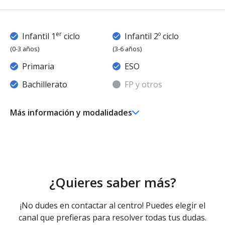
er
Infantil 1
ciclo
Infantil 2º ciclo
(0-3 años)
(3-6 años)
Primaria
ESO
Bachillerato
FP y otros
Más información y modalidades
er
Ed. Infantil 1
ciclo (0-3 años)
Educación Infantil (Primer Ciclo ) - Diurno (Presencial)
Ed. Infantil 2° ciclo (3-6 años)
Educación Infantil (Segundo Ciclo ) - Diurno (Presencial)
- Concertado
¿Quieres saber más?
Educación Infantil (Segundo Ciclo ) - Diurno (Presencial)
- Concertado
¡No dudes en contactar al centro! Puedes elegir el
Educación Primaria
canal que prefieras para resolver todas tus dudas.
Educación Primaria - Diurno (Presencial) - Concertado