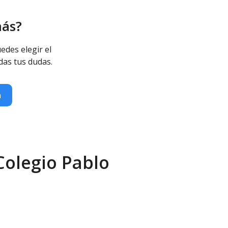
más?
edes elegir el
das tus dudas.
n
Colegio Pablo