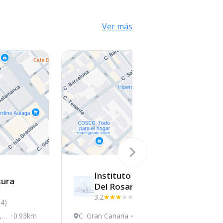
Ver más
Instituto Puerto
tura
Del
Rosario
3.2
(61)
54)
, S
0.93km
C. Gran Canaria 45, S
0.97km
C