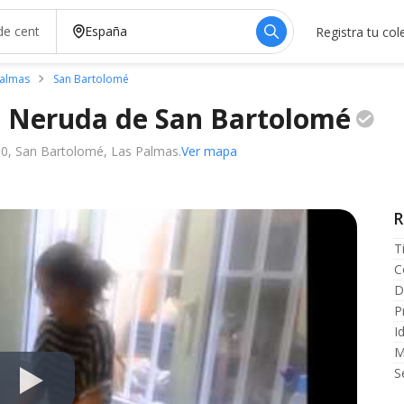
Registra tu col
Palmas
San Bartolomé
o Neruda de San
Bartolomé
00, San Bartolomé, Las Palmas.
Ver mapa
R
T
C
D
P
I
M
S