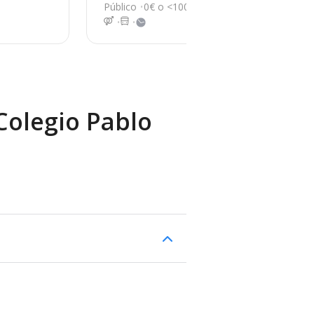
an Bartolomé
1
Público
0€ o <100€
Púb
Colegio Pablo