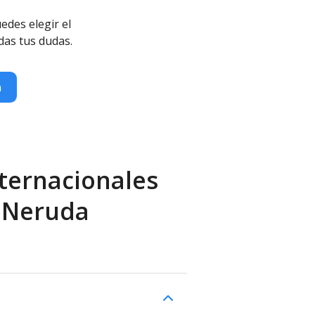
edes elegir el
das tus dudas.
n
ternacionales
o Neruda