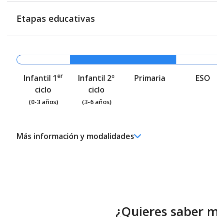
Etapas educativas
er
Infantil 1
Infantil 2º
Primaria
ESO
ciclo
ciclo
(0-3 años)
(3-6 años)
Más información y modalidades
Ed. Infantil 2° ciclo (3-6 años)
Educación Infantil (Segundo Ciclo ) - Diurno (Presencial)
Educación Primaria
Educación Primaria (LOMCE) - Diurno (Presencial)
¿Quieres saber 