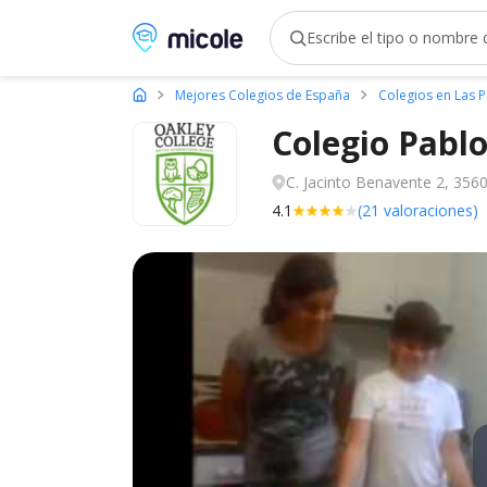
Micole, buscador de colegios
Mejores Colegios de España
Colegios en Las 
Colegio Pabl
C. Jacinto Benavente 2, 356
4.1
(21 valoraciones)