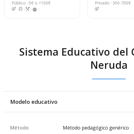
4, San Bartolomé
an Bartolomé
Público
0€ o <100€
Privado
300-700€
Sistema Educativo del 
Neruda
Modelo educativo
Método
Método pedagógico genérico