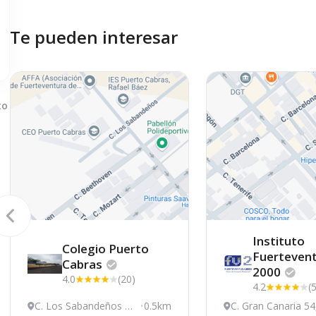
Te pueden interesar
to
Instituto
Colegio Puerto
Fuerteven
Cabras
2000
4.0
(20)
4.2
(
C. Los Sabandeños 12
0.5km
C. Gran Canaria 54