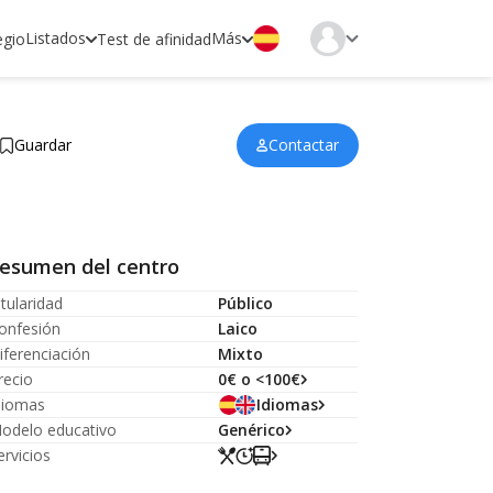
Listados
Más
egio
Test de afinidad
Guardar
Contactar
esumen del centro
itularidad
Público
onfesión
Laico
iferenciación
Mixto
recio
0€ o <100€
diomas
Idiomas
odelo educativo
Genérico
ervicios