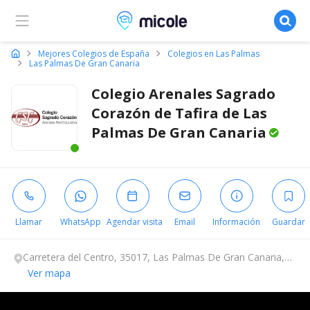
Micole, buscador de colegios
Mejores Colegios de España
Colegios en Las Palmas
Las Palmas De Gran Canaria
Colegio Arenales Sagrado
Corazón de Tafira de Las
Palmas De Gran
Canaria
Este centro ha estado online recientemente
Llamar
WhatsApp
Agendar visita
Email
Información
Guardar
Carretera del Centro, 35017, Las Palmas De Gran Canaria,
Las Palmas.
Ver mapa