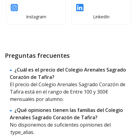
Enfermería
Excursiones /
convivencias
Instagram
LinkedIn
Información sobre las instalaciones del Colegio
Intercambios
Becas
Arenales Sagrado Corazón de Tafira
Campamentos
Comprometidos por acompañar a nuestros alumnos
en todo su proceso de aprendizaje desde
El Colegio
Preguntas frecuentes
Arenales Sagrado Corazón de Tafira
ofrecemos
instalaciones adaptadas a cada materia y disciplina
formativa. El Colegio cuenta con unas magníficas
¿Cuál es el precio del Colegio Arenales Sagrado
instalaciones entre otras Canchas de Tenis, Campos
Corazón de Tafira?
de fútbol, Canchas de voleibol, piscina cubierta,
El precio del Colegio Arenales Sagrado Corazón de
Capilla, Laboratorio, Biblioteca, Auditorio, Comedor…
Tafira está en el rango de Entre 100 y 300€
en cada uno de estos espacios trabajamos para que
mensuales por alumno.
nuestros alumnos puedan llegar a desarrollar
¿Qué opiniones tienen las familias del Colegio
competencias y habilidades en diferentes áreas como
Arenales Sagrado Corazón de Tafira?
la intelectual, física, artística, científica… Todos estos
No disponemos de suficientes opiniones del
entornos han sido concebidos como espacios seguros
:type_alias.
y destinados al crecimiento personal de nuestros