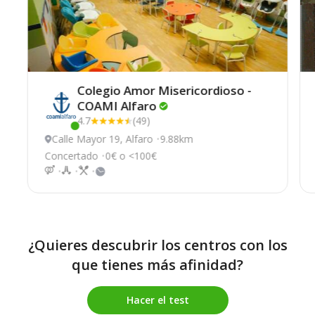
Colegio Amor Misericordioso -
COAMI
Alfaro
4.7
(49)
Este centro ha estado online recientemente
Calle Mayor 19, Alfaro
9.88km
Concertado
0€ o <100€
¿Quieres descubrir los centros con los
que tienes más afinidad?
Hacer el test