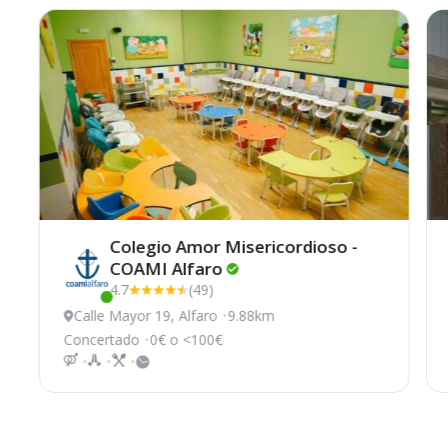
Colegio Amor Misericordioso -
COAMI
Alfaro
4.7
(49)
Este centro ha estado online recientemente
Calle Mayor 19, Alfaro
9.88km
Concertado
0€ o <100€