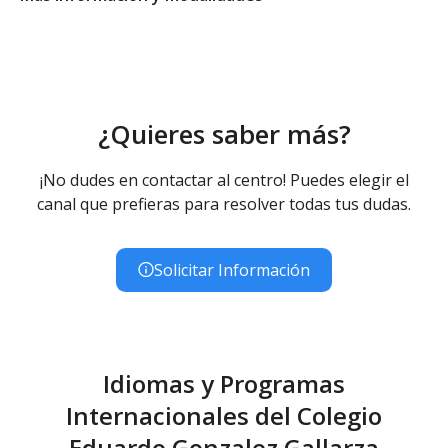
Ed. Infantil 2° ciclo (3-6 años)
Educación Infantil (Segundo Ciclo ) - Diurno (Presencial)
Educación Primaria
Educación Primaria (LOMCE) - Diurno (Presencial)
¿Quieres saber más?
¡No dudes en contactar al centro! Puedes elegir el
canal que prefieras para resolver todas tus dudas.
Solicitar Información
Idiomas y Programas
Internacionales del Colegio
Eduardo Gonzalez Gallarza