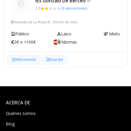
IES Gonzalo De
Berceo
2.3
(3 valoraciones)
Avenida de La Rioja 81, Rincón de Soto
Público
Laico
Mixto
0€ o <100€
Idiomas
Información
Guardar
ACERCA DE
Quiénes somos
Blog