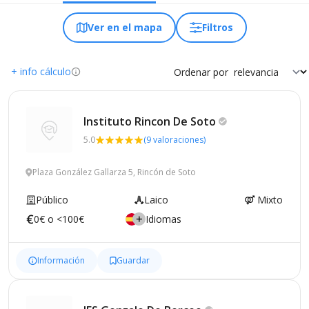
Ver en el mapa
Filtros
+ info cálculo
Ordenar por
Instituto Rincon De
Soto
5.0
(9 valoraciones)
Plaza González Gallarza 5, Rincón de Soto
Público
Laico
Mixto
0€ o <100€
Idiomas
Información
Guardar