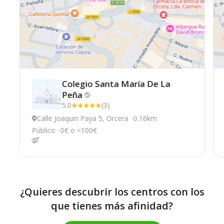
Colegio Santa María De La
Peña
5.0
(3)
Calle Joaquin Paya 5, Orcera
0.16km
Público
0€ o <100€
¿Quieres descubrir los centros con los
que tienes más afinidad?