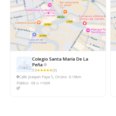
Colegio Santa María De La
Peña
5.0
(3)
Calle Joaquin Paya 5, Orcera
0.16km
Público
0€ o <100€