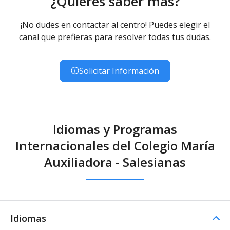
¿Quieres saber más?
Educación Secundaria Obligatoria
Educación Secundaria Obligatoria - Diurno (Presencial) -
¡No dudes en contactar al centro! Puedes elegir el
Concertado
canal que prefieras para resolver todas tus dudas.
Educación Especial
Educación Especial (Inespecífica) - Diurno (Presencial) -
Concertado
Solicitar Información
Idiomas y Programas
Internacionales del Colegio María
Auxiliadora - Salesianas
Idiomas