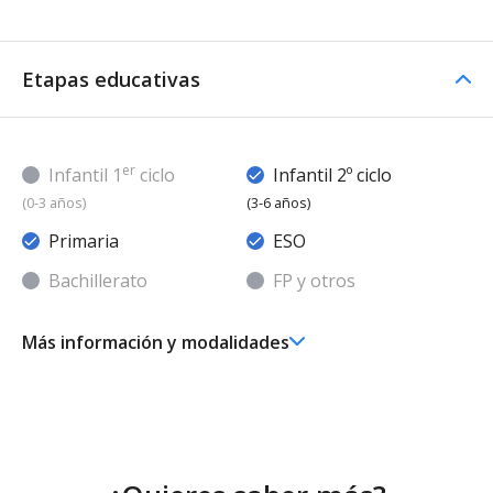
Etapas educativas
er
Infantil 1
ciclo
Infantil 2º ciclo
(0-3 años)
(3-6 años)
Primaria
ESO
Bachillerato
FP y otros
Más información y modalidades
Ed. Infantil 2° ciclo (3-6 años)
Educación Infantil (Segundo Ciclo ) - Diurno (Presencial)
- Concertado
Educación Primaria
Educación Primaria - Diurno (Presencial) - Concertado