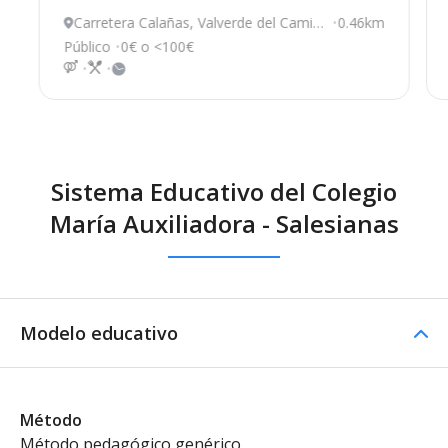
Carretera Calañas, Valverde del Camin
0.46km
o
Público
0€ o <100€
Sistema Educativo del Colegio
María Auxiliadora - Salesianas
Modelo educativo
Método
Método pedagógico genérico