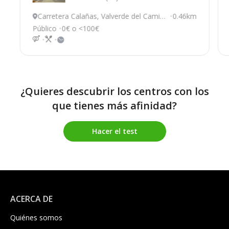
Carretera Calañas, Valverde del Camin
0.46km
o
Público
0€ o <100€
¿Quieres descubrir los centros con los
que tienes más afinidad?
Hacer el test
ACERCA DE
Quiénes somos