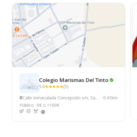
Colegio Marismas Del
Tinto
5.0
(5)
Calle Inmaculada Concepción s/n, San
0.41km
Juan del Puerto
Público
0€ o <100€