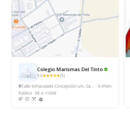
Colegio Marismas Del
Tinto
5.0
(5)
Calle Inmaculada Concepción s/n, San
0.41km
Juan del Puerto
Público
0€ o <100€