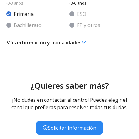
(0-3 años)
(3-6 años)
Primaria
ESO
Bachillerato
FP y otros
Más información y modalidades
Ed. Infantil 2° ciclo (3-6 años)
Educación Infantil (Segundo Ciclo ) - Diurno (Presencial)
- Concertado
Educación Primaria
Educación Primaria - Diurno (Presencial) - Concertado
¿Quieres saber más?
Educación Especial
Educación Especial (Inespecífica) - Diurno (Presencial) -
¡No dudes en contactar al centro! Puedes elegir el
Concertado
canal que prefieras para resolver todas tus dudas.
Solicitar Información