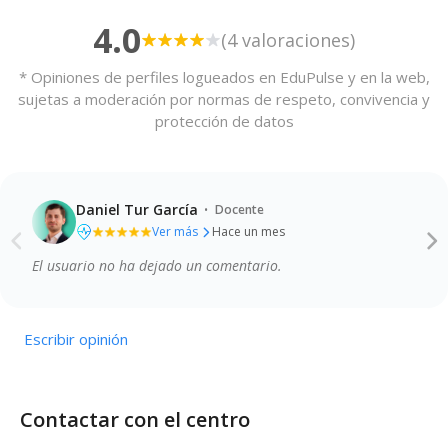
4.0
(4 valoraciones)
* Opiniones de perfiles logueados en EduPulse y en la web,
sujetas a moderación por normas de respeto, convivencia y
protección de datos
·
Daniel Tur García
Docente
Ver más
Hace un mes
El usuario no ha dejado un comentario.
Calidad de la enseñanza
Profesionalidad del profesorado
Instalaciones y recursos
Comunicación y atención a las familias
Escribir opinión
Contactar con el centro