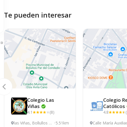
Te pueden interesar
to
Colegio Las
Colegio R
Viñas
Católicos
4.1
(8)
4.8
las Viñas, Bollullos P
5.51km
Calle María Auxili