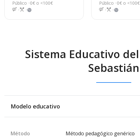
ar del Condado
ra 26, Bollullos Pa
Público
0€ o <100€
Público
0€ o <100€
el Condado
Sistema Educativo del
Sebastián
Modelo educativo
Método
Método pedagógico genérico