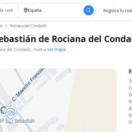
Registra tu col
va
Rociana del Condado
Sebastián de Rociana del
Conda
ana del Condado, Huelva.
Ver mapa
R
T
C
D
P
I
M
S