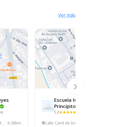
Ver más
eyes
Escuela Infantil El
Principito
(4)
5.0
(2)
ado
6.38km
Calle Carril de los Mo
0.35km
C