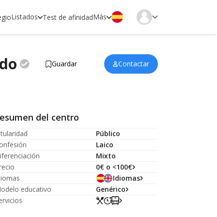
Listados
Más
egio
Test de afinidad
do
Guardar
Contactar
esumen del centro
itularidad
Público
onfesión
Laico
iferenciación
Mixto
recio
0€ o <100€
diomas
Idiomas
odelo educativo
Genérico
ervicios