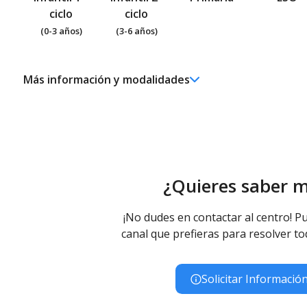
ciclo
ciclo
(0-3 años)
(3-6 años)
Más información y modalidades
Ed. Infantil 2° ciclo (3-6 años)
Educación Infantil (Segundo Ciclo ) - Diurno (Presencial)
Educación Primaria
Educación Primaria - Diurno (Presencial)
Educación Especial
¿Quieres saber 
Educación Especial (Inespecífica) - Diurno (Presencial)
¡No dudes en contactar al centro! Pu
canal que prefieras para resolver to
Solicitar Informació