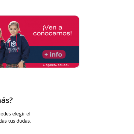
más?
edes elegir el
das tus dudas.