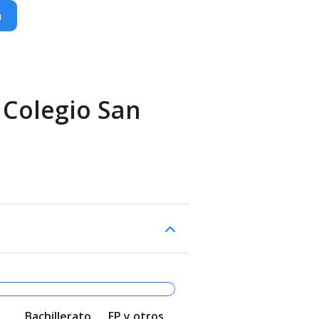
n
 Colegio San
Bachillerato
FP y otros