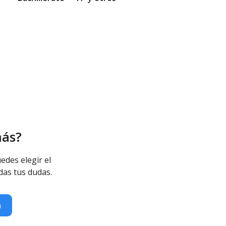
más?
edes elegir el
das tus dudas.
n