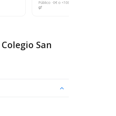
r d
riscos, Rociana del C
ó
Público
0€ o <100€
Púb
ondado
d
 Colegio San