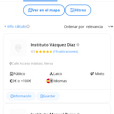
Ver en el mapa
Filtros
+ info cálculo
Ordenar por
Instituto Vázquez
Díaz
4.5
(19 valoraciones)
Calle Acceso Instituto, Nerva
Público
Laico
Mixto
0€ o <100€
Idiomas
Información
Guardar