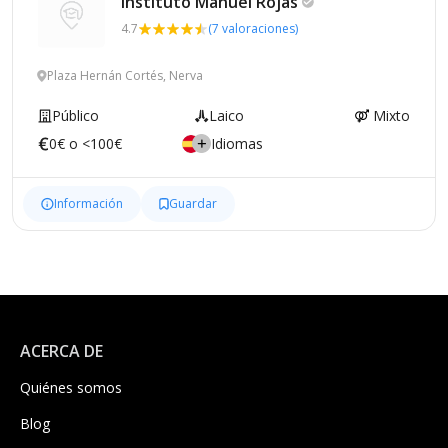
Instituto Manuel
Rojas
4.7
(7 valoraciones)
Plaza Hernán Cortés, Nerva
Público
Laico
Mixto
0€ o <100€
Idiomas
Información
Guardar
ACERCA DE
Quiénes somos
Blog