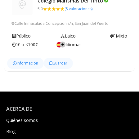
Colegio Marismas Del
Tinto
5.0
(5 valoraciones)
Calle Inmaculada Concepción s/n, San Juan del Puerto
Público
Laico
Mixto
0€ o <100€
Idiomas
Información
Guardar
ACERCA DE
Quiénes somos
Blog