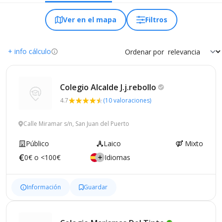
Ver en el mapa
Filtros
+ info cálculo
Ordenar por
Colegio Alcalde
J.j.rebollo
4.7
(10 valoraciones)
Calle Miramar s/n, San Juan del Puerto
Público
Laico
Mixto
0€ o <100€
Idiomas
Información
Guardar