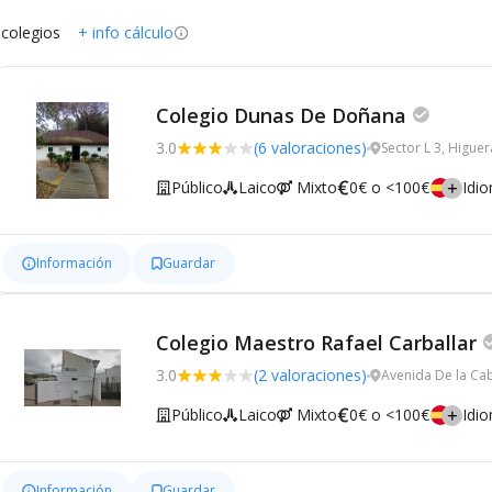
 colegios
+ info cálculo
Colegio Dunas De Doñana
3.0
(6 valoraciones)
Sector L 3, Higuer
Público
Laico
Mixto
0€ o <100€
Idi
Información
Guardar
Colegio Maestro Rafael Carballar
3.0
(2 valoraciones)
Avenida De la Cab
Público
Laico
Mixto
0€ o <100€
Idi
Información
Guardar