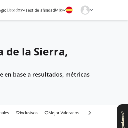
Listados
Más
egio
Test de afinidad
 de la Sierra,
le en base a resultados, métricas
nales
Inclusivos
Mejor Valorados
Bilingües
¿Te ayudamos?