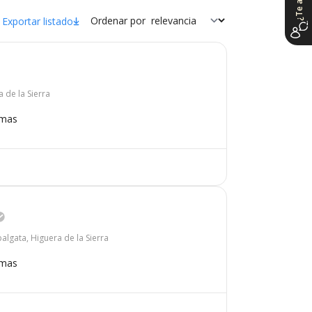
Ordenar por
Exportar listado
a de la Sierra
omas
algata, Higuera de la Sierra
omas