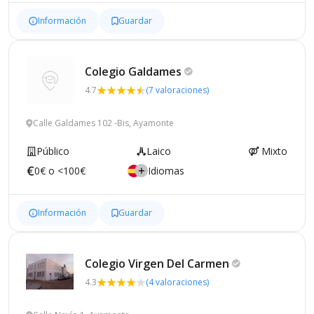
Información
Guardar
Colegio
Galdames
4.7
(7 valoraciones)
Calle Galdames 102 -Bis, Ayamonte
Público
Laico
Mixto
0€ o <100€
Idiomas
Información
Guardar
Colegio Virgen Del
Carmen
4.3
(4 valoraciones)