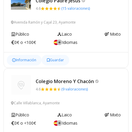
Colegio Padre
Jesús
4.6
(15 valoraciones)
Avenida Ramón y Cajal 23, Ayamonte
Público
Laico
Mixto
0€ o <100€
Idiomas
Información
Guardar
Colegio Moreno Y
Chacón
4.6
(9 valoraciones)
Calle Villablanca, Ayamonte
Público
Laico
Mixto
0€ o <100€
Idiomas