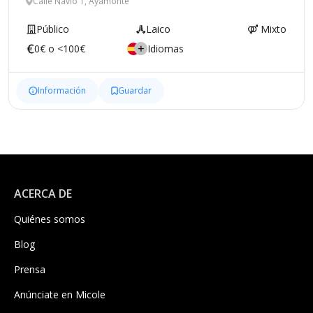
Calle Navío 1, Ayamonte
Público
Laico
Mixto
0€ o <100€
Idiomas
Información
Guardar
ACERCA DE
Quiénes somos
Blog
Prensa
Anúnciate en Micole