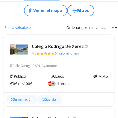
Ver en el mapa
Filtros
+ info cálculo
Ordenar por
Colegio Rodrigo De
Xerez
4.5
(4 valoraciones)
Calle Gurugú 0 S/N, Ayamonte
Público
Laico
Mixto
0€ o <100€
Idiomas
Información
Guardar