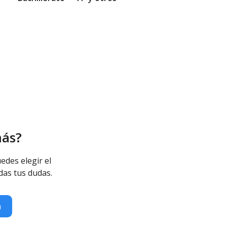
más?
s Educativas Especiales - Diurno
edes elegir el
das tus dudas.
n