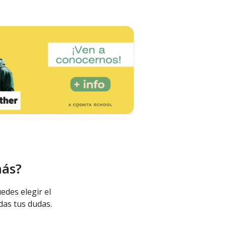
más?
edes elegir el
das tus dudas.