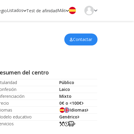
Listados
Más
egio
Test de afinidad
Contactar
esumen del centro
itularidad
Público
onfesión
Laico
iferenciación
Mixto
recio
0€ o <100€
diomas
Idiomas
odelo educativo
Genérico
ervicios