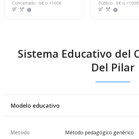
s/n, Huelva
uelva
Concertado
0€ o <100€
Público
0€ o <100€
Sistema Educativo del 
Del Pilar
Modelo educativo
Método
Método pedagógico genérico