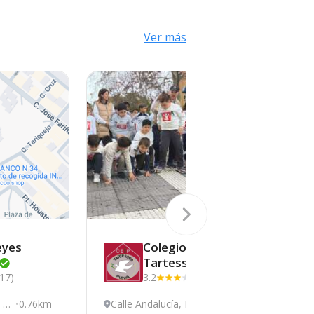
Ver más
eyes
Colegio
Tartessos
(17)
3.2
(14)
, H
0.76km
Calle Andalucía, Huel
0.93km
A