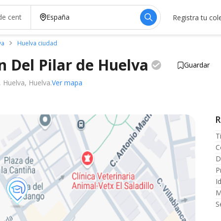
Registra tu col
va
Huelva ciudad
n Del Pilar de
Huelva
Guardar
 Huelva, Huelva.
Ver mapa
R
T
C
D
P
I
M
S