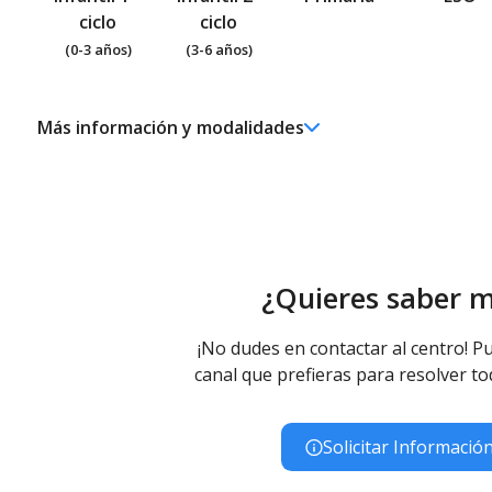
ciclo
ciclo
(0-3 años)
(3-6 años)
Más información y modalidades
Ed. Infantil 2° ciclo (3-6 años)
Educación Infantil (Segundo Ciclo ) - Diurno (Presencial)
Educación Primaria
Educación Primaria - Diurno (Presencial)
Educación Especial
¿Quieres saber 
Educación Básica Obligatoria para Alumnos con Necesidade
(Presencial)
Educación Especial (Inespecífica) - Diurno (Presencial)
¡No dudes en contactar al centro! Pu
canal que prefieras para resolver to
Solicitar Informació