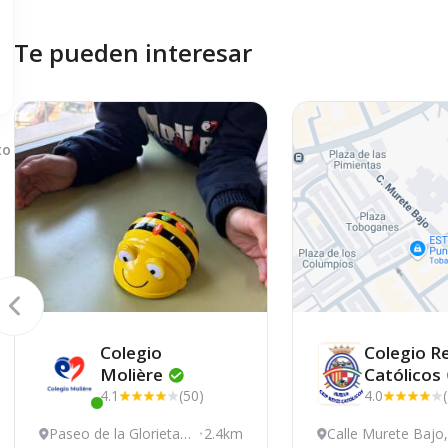
Te pueden interesar
to
Colegio
Colegio R
Molière
Católicos
4.1
(50)
4.0
Este centro ha estado online recientemente
Paseo de la Glorieta
2.4km
Calle Murete Bajo