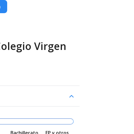
n
Colegio Virgen
Bachillerato
FP y otros