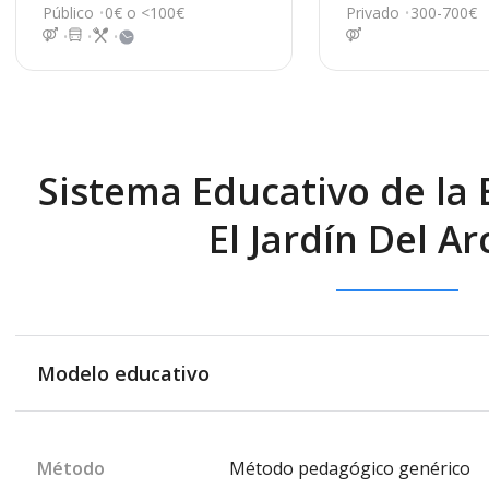
Cartaya
9, Lepe
Público
0€ o <100€
Privado
300-700€
Sistema Educativo de la E
El Jardín Del Arc
Modelo educativo
Método
Método pedagógico genérico