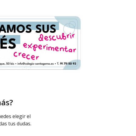
más?
edes elegir el
das tus dudas.