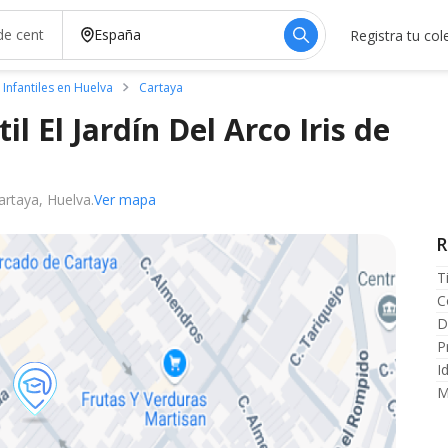
Registra tu col
 Infantiles en Huelva
Cartaya
il El Jardín Del Arco Iris de
artaya, Huelva.
Ver mapa
R
T
C
D
P
I
M