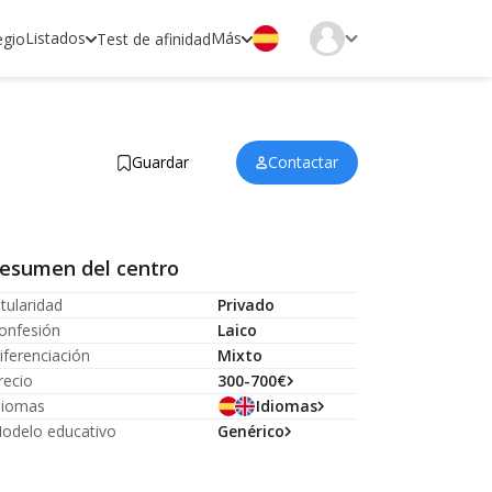
Listados
Más
egio
Test de afinidad
Guardar
Contactar
esumen del centro
itularidad
Privado
onfesión
Laico
iferenciación
Mixto
recio
300-700€
diomas
Idiomas
odelo educativo
Genérico