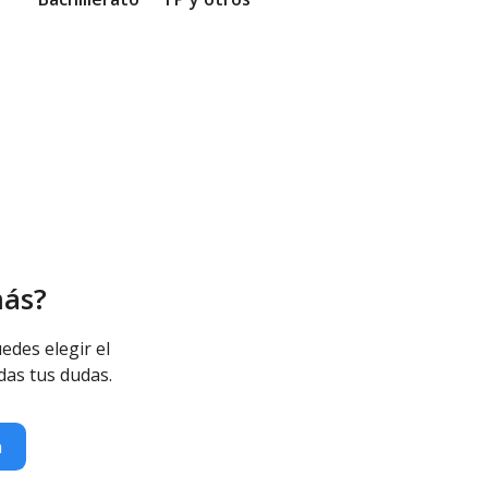
más?
edes elegir el
das tus dudas.
n