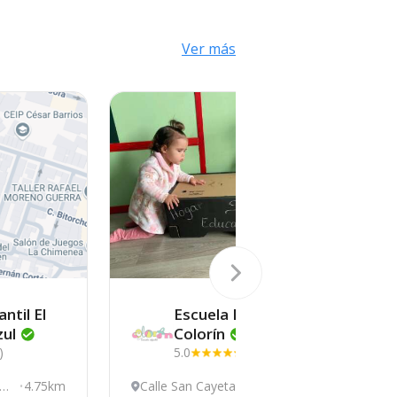
Ver más
ntil El
Escuela Infantil
zul
Colorín
)
5.0
(1)
ing
4.75km
Calle San Cayetano
5.58km
P