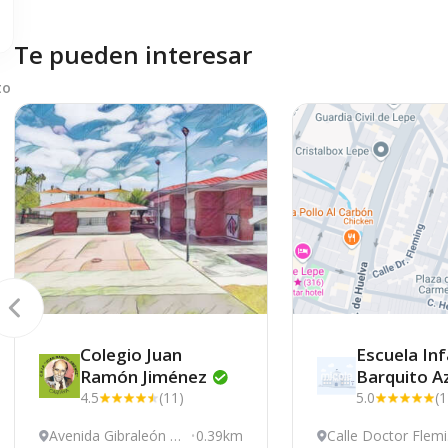
Te pueden interesar
to
Colegio Juan
Escuela Infa
Ramón
Jiménez
Barquito
A
4.5
(11)
5.0
(1
Avenida Gibraleón 2,
0.39km
Calle Doctor Flem