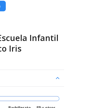
n
scuela Infantil
o Iris
Bachillerato
FP y otros