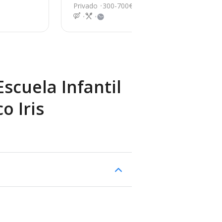
7, Lepe
E
Privado
300-700€
Pri
scuela Infantil
o Iris