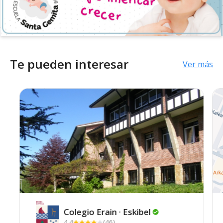
Te pueden interesar
Ver más
Colegio Erain ·
Eskibel
4.4
(46)