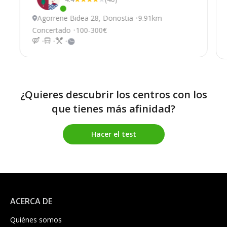
Este centro ha estado online recientemente
Agorrene Bidea 28, Donostia
9.91km
Concertado
100-300€
¿Quieres descubrir los centros con los
que tienes más afinidad?
Hacer el test
ACERCA DE
Quiénes somos