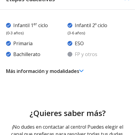
er
Infantil 1
ciclo
Infantil 2º ciclo
(0-3 años)
(3-6 años)
Primaria
ESO
Bachillerato
FP y otros
Más información y modalidades
er
Ed. Infantil 1
ciclo (0-3 años)
Educación Infantil (Primer Ciclo ) - Diurno (Presencial)
Ed. Infantil 2° ciclo (3-6 años)
Educación Infantil (Segundo Ciclo ) - Diurno (Presencial)
- Concertado
¿Quieres saber más?
Educación Primaria
Educación Primaria - Diurno (Presencial) - Concertado
¡No dudes en contactar al centro! Puedes elegir el
Educación Secundaria Obligatoria
canal que prefieras para resolver todas tus dudas.