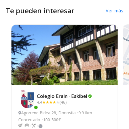
Te pueden interesar
Ver más
Colegio Erain ·
Eskibel
4.4
(46)
Este centro ha estado online recientemente
Agorrene Bidea 28, Donostia
9.91km
Concertado
100-300€