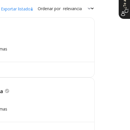
Ordenar por
Exportar listado
omas
la
omas