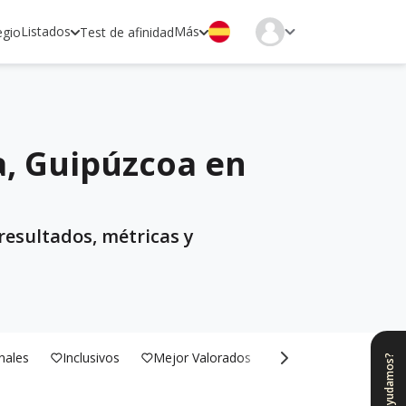
Listados
Más
egio
Test de afinidad
a, Guipúzcoa en
resultados, métricas y
nales
Inclusivos
Mejor Valorados
Bilingües
¿Te ayudamos?