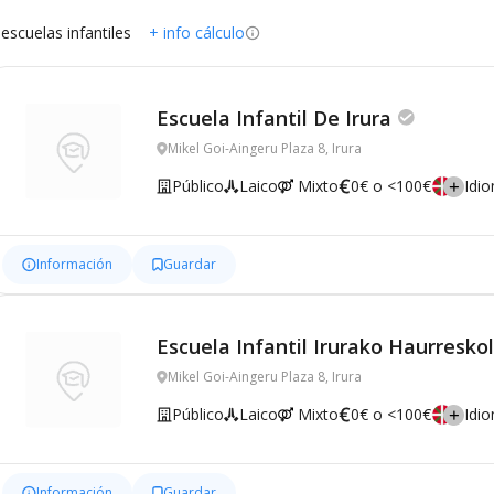
 escuelas infantiles
+ info cálculo
Escuela Infantil De Irura
Mikel Goi-Aingeru Plaza 8, Irura
Público
Laico
Mixto
0€ o <100€
Idi
Información
Guardar
Escuela Infantil Irurako Haurresko
Mikel Goi-Aingeru Plaza 8, Irura
Público
Laico
Mixto
0€ o <100€
Idi
Información
Guardar