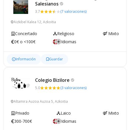
Salesianos
3.7
(7 valoraciones)
Aizkibel Kalea 12, Azkoitia
Concertado
Religioso
Mixto
0€ o <100€
Idiomas
Información
Guardar
Colegio
Bizilore
5.0
(3 valoraciones)
Altamira Auzoa Auzoa 5, Azkoitia
Privado
Laico
Mixto
300-700€
Idiomas