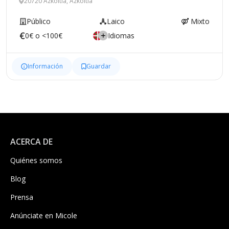
20720 Azkoitia, Azkoitia
Público
Laico
Mixto
0€ o <100€
Idiomas
Información
Guardar
ACERCA DE
Quiénes somos
Blog
Prensa
Anúnciate en Micole