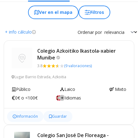
Ver en el mapa
Filtros
+ info cálculo
Ordenar por
Colegio Azkoitiko Ikastola-xabier
Munibe
3.8
(9 valoraciones)
Lugar Barrio Estrada, Azkoitia
Público
Laico
Mixto
0€ o <100€
Idiomas
Información
Guardar
Colegio San José De Floreaga -