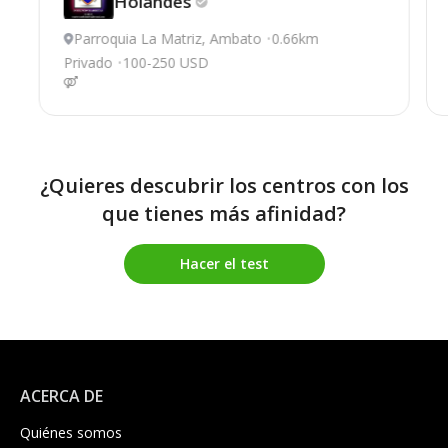
Holandés
Parroquia La Matriz, Ambato
0.66km
Privado
100-250 USD
¿Quieres descubrir los centros con los
que tienes más afinidad?
Hacer el test
ACERCA DE
Quiénes somos