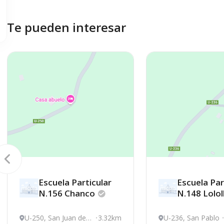
Te pueden interesar
Escuela Particular
Escuela Par
N.156
Chanco
N.148
Lolo
U-250, San Juan de l
3.32km
U-236, San Pablo