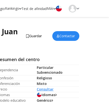
Rankings
Más
egio
Test de afinidad
 Juan
Guardar
Contactar
esumen del centro
Particular
ependencia
Subvencionado
onfesión
Religioso
iferenciación
Mixto
recio
Consultar
diomas
Idiomas
odelo educativo
Genérico