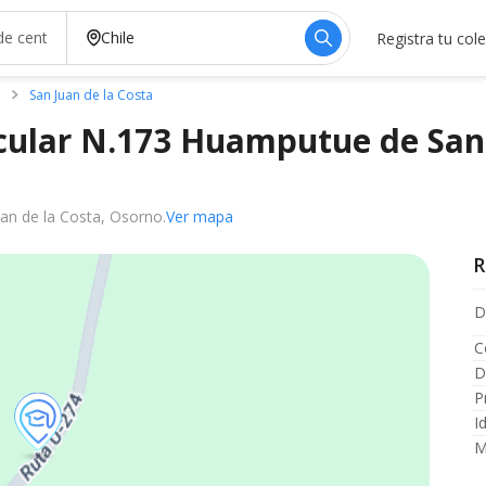
Registra tu col
o
San Juan de la Costa
icular N.173 Huamputue de San
an de la Costa, Osorno.
Ver mapa
R
D
C
D
P
I
M