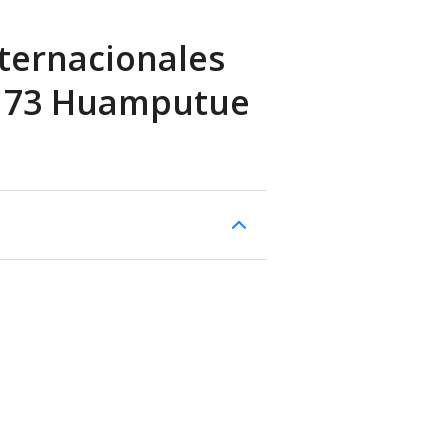
ternacionales
N.173 Huamputue