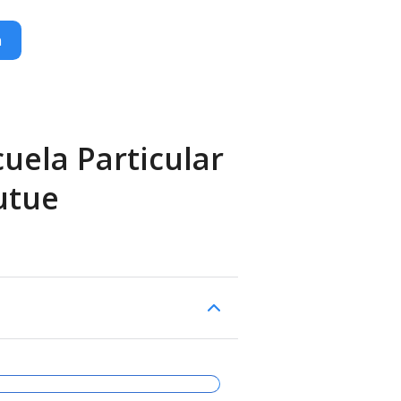
n
uela Particular
utue