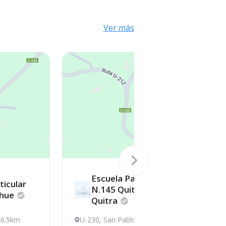
Ver más
Escuela Particular
ticular
N.145 Quitra
lhue
Quitra
6.5km
U-230, San Pablo
6.72km
U