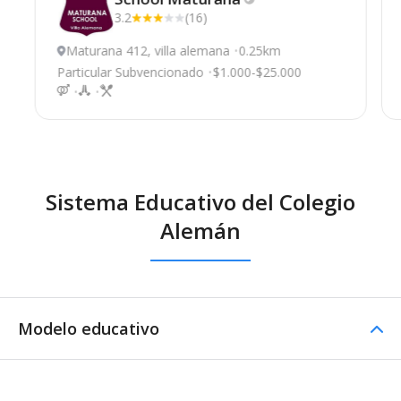
3.2
(16)
Maturana 412, villa alemana
0.25km
Particular Subvencionado
$1.000-$25.000
Sistema Educativo del Colegio
Alemán
Modelo educativo