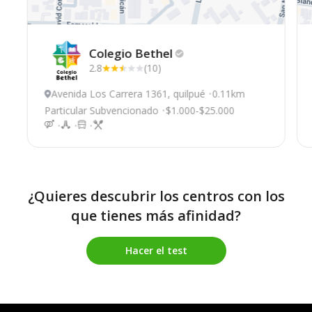
Colegio
Bethel
2.8
(10)
Avenida Los Carrera 1361, quilpué
0.11km
Particular Subvencionado
$1.000-$25.000
¿Quieres descubrir los centros con los
que tienes más afinidad?
Hacer el test