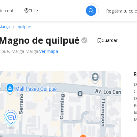
Registra tu col
 Marga
quilpué
loMagno de
quilpué
Guardar
ilpué, Marga Marga.
Ver mapa
R
D
C
D
P
I
M