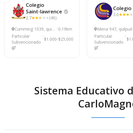
Colegio
Colegio
Saint-lawrence
3.0
2.7
(46)
Cumming 1039, quilp
0.19km
Mena 947, quilpué
ué
Particular
Particular
$1.000-$25.000
$1.
Subvencionado
Subvencionado
Sistema Educativo d
CarloMagn