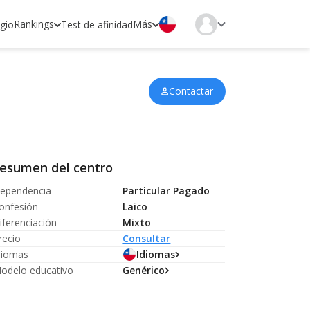
Rankings
Más
egio
Test de afinidad
Contactar
esumen del centro
ependencia
Particular Pagado
onfesión
Laico
iferenciación
Mixto
recio
Consultar
diomas
Idiomas
odelo educativo
Genérico