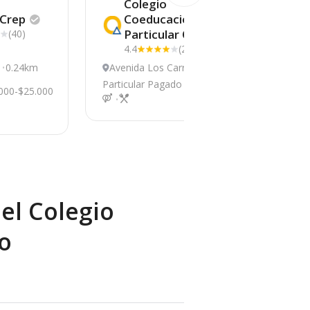
Colegio
Crep
Coeducacional
Particular
Quilpué
(40)
4.4
(26)
0.24km
Avenida Los Carrera
0.28km
A
& Thompson, quilpu
4
Particular Pagado
>$100.000
Par
000-$25.000
é
el Colegio
o