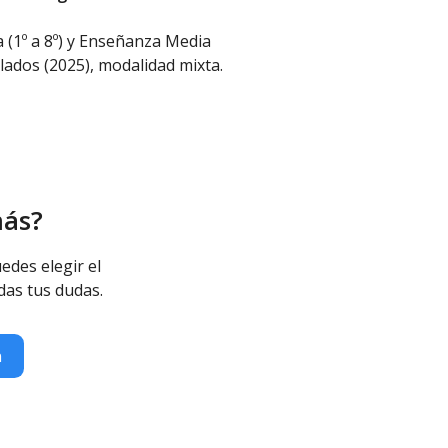
 (1º a 8º) y Enseñanza Media
ulados (2025), modalidad mixta.
más?
edes elegir el
das tus dudas.
n