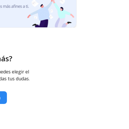
más?
edes elegir el
das tus dudas.
n