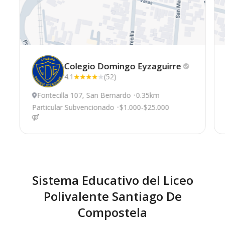
Colegio Domingo
Eyzaguirre
4.1
(52)
Fontecilla 107, San Bernardo
0.35km
Particular Subvencionado
$1.000-$25.000
Sistema Educativo del Liceo
Polivalente Santiago De
Compostela