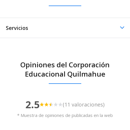
Servicios
Casino / Cafetería
Opiniones del Corporación
Casino / Cafetería -
Educacional Quilmahue
Cocina propia
2.5
(11 valoraciones)
* Muestra de opiniones de publicadas en la web