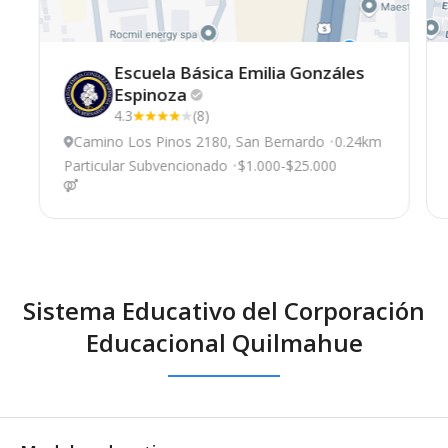
Escuela Básica Emilia Gonzáles
Espinoza
4.3
(8)
Camino Los Pinos 2180, San Bernardo
0.24km
Particular Subvencionado
$1.000-$25.000
Sistema Educativo del Corporación
Educacional Quilmahue