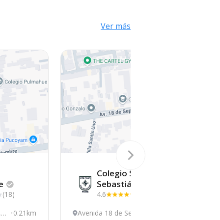
Ver más
Colegio San
e
Sebastián
(18)
4.6
(8)
, P
0.21km
Avenida 18 de Septie
0.62km
C