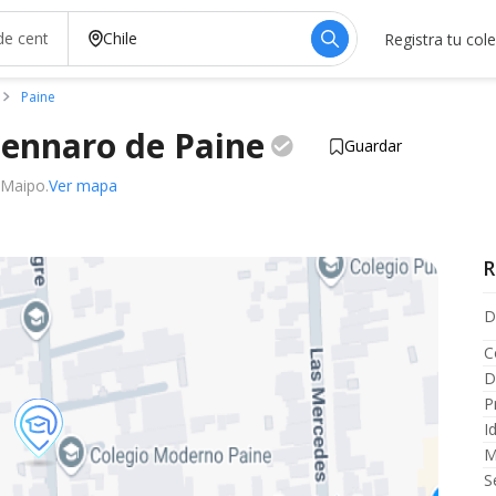
Registra tu col
Paine
Gennaro de
Paine
Guardar
 Maipo.
Ver mapa
R
D
C
D
P
I
M
S