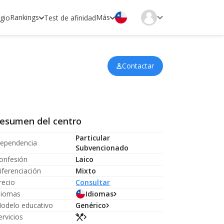
Rankings
Más
egio
Test de afinidad
Contactar
esumen del centro
Particular
ependencia
Subvencionado
onfesión
Laico
iferenciación
Mixto
recio
Consultar
diomas
Idiomas
odelo educativo
Genérico
ervicios