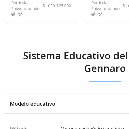
aine
Particular
Particular
$1.000-$25.000
$1.
Subvencionado
Subvencionado
Sistema Educativo del
Gennaro
Modelo educativo
Método
Método pedagógico genérico