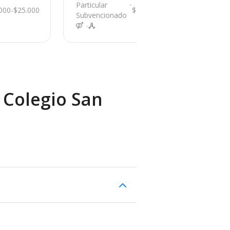
mbre 695, Paine
n
Particular
Par
000-$25.000
$1.000-$25.000
Subvencionado
Su
 Colegio San