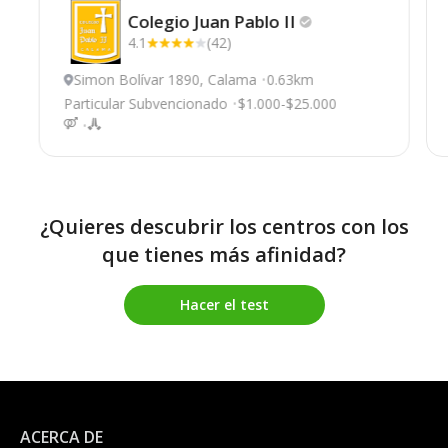
Colegio Juan Pablo
II
4.1
(42)
Simon Bolívar 1890, Calama
0.63km
Particular Subvencionado
$1.000-$25.000
¿Quieres descubrir los centros con los
que tienes más afinidad?
Hacer el test
ACERCA DE