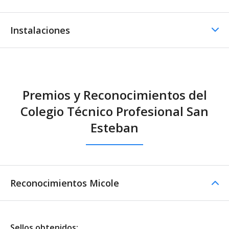
Instalaciones
Otros servicios
Instalaciones Educativas
Intercambios
Premios y Reconocimientos del
Biblioteca
Colegio Técnico Profesional San
Esteban
Reconocimientos Micole
Sellos obtenidos: