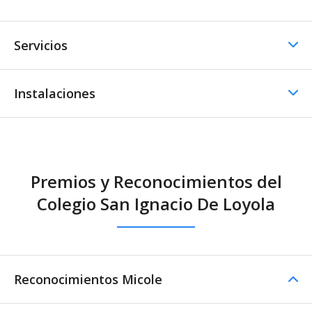
Servicios
Instalaciones
Otros servicios
Instalaciones Educativas
Excursiones /
Intercambios
campamentos
Premios y Reconocimientos del
Biblioteca
Aula de cómputo
Colegio San Ignacio De Loyola
Reconocimientos Micole