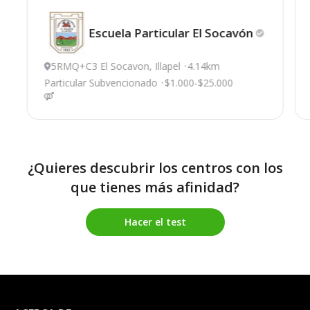
Escuela Particular El
Socavón
5RMQ+C3 El Socavon, Illapel
4.14km
Particular Subvencionado
$1.000-$25.000
¿Quieres descubrir los centros con los
que tienes más afinidad?
Hacer el test